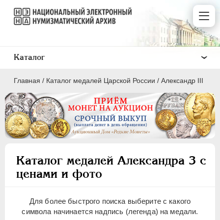
Каталог
Главная
/
Каталог медалей Царской России
/
Александр III
ВСЕ
ПEТР I
1699-1725
Каталог медалей Александра 3 с
ЕКАТЕРИНА I
1725-1727
ценами и фото
ПЕТР II
1727-1729
АННА ИОАННОВНА
1730-1740
Для более быстрого поиска выберите с какого
ИОАНН АНТОНОВИЧ
1740-1741
символа начинается надпись (легенда) на медали.