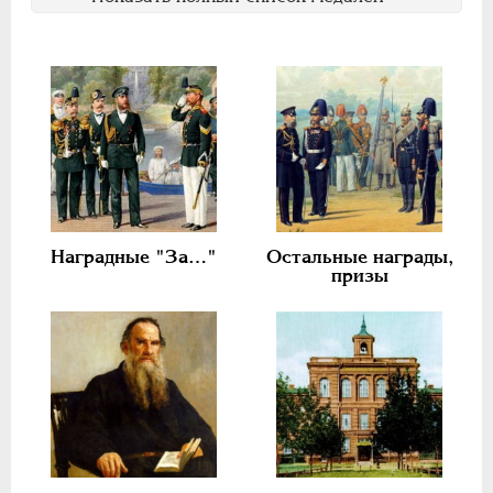
Ф
Х
Э
Цифры
1
2
7
НИКОЛАЙ II
1894-1917
СЕРИИ МЕДАЛЕЙ
1600-1881
Наградные "За…"
Остальные награды,
призы