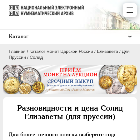
Каталог
Главная
/
Каталог монет Царской России
/
Елизавета
/
Для
Пруссии
/
Солид
ПEТР I
1699 - 1725
ЕКАТЕРИНА I
1725-1727
Разновидности и цена Солид
ПЕТР II
1727-1729
Елизаветы (для пруссии)
АННА ИОАННОВНА
1730-1740
ИОАНН АНТОНОВИЧ
1740-1741
Для более точного поиска выберите год:
ЕЛИЗАВЕТА
1741-1762