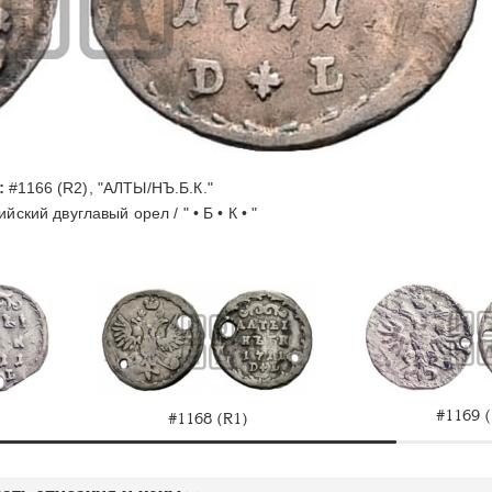
:
#1166 (R2), "АЛТЫ/НЪ.Б.К."
йский двуглавый орел / " • Б • К • "
#1169 (
#1168 (R1)