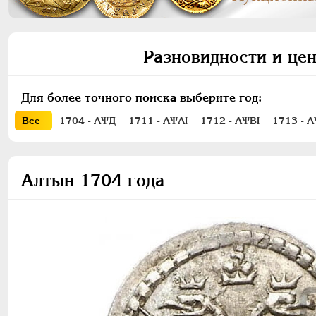
Разновидности и цен
Для более точного поиска выберите год:
Все
1704 - АѰД
1711 - АѰАI
1712 - АѰВI
1713 - А
Алтын 1704 года