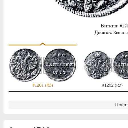
Биткин:
#120
Дьяков:
Хвост о
#1201 (R3)
#1202 (R3)
Показ