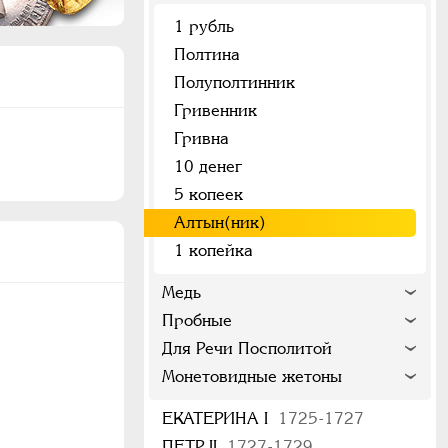
1 рубль
Полтина
Полуполтинник
Гривенник
Гривна
10 денег
5 копеек
Алтын(ник)
1 копейка
Медь
Пробные
Для Речи Посполитой
Монетовидные жетоны
ЕКАТЕРИНА I
1725-1727
ПЕТР II
1727-1729