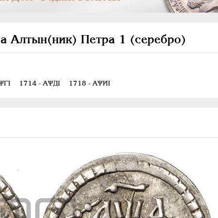
а Алтын(ник) Петра 1 (серебро)
ѰГI
1714 - АѰДI
1718 - АѰИI