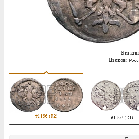
Биткин
Дьяков:
Росси
#1166 (R2)
#1167 (R1)