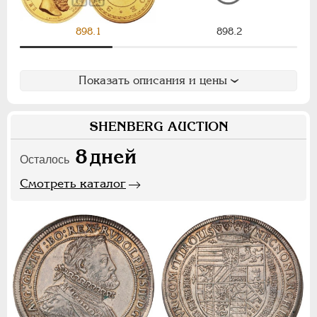
Ф
Х
Э
898.2
898.1
Цифры
1
2
7
Показать описания и цены
НИКОЛАЙ II
1894-1917
SHENBERG AUCTION
СЕРИИ МЕДАЛЕЙ
1600-1881
8
дней
Осталось
Смотреть каталог