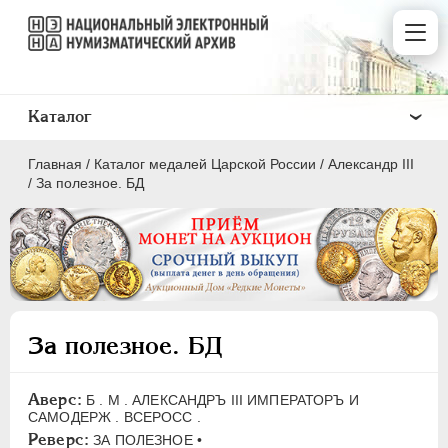
Каталог
Главная
/
Каталог медалей Царской России
/
Александр III
/
За полезное. БД
ВСЕ
ПEТР I
1699-1725
За полезное. БД
ЕКАТЕРИНА I
1725-1727
ПЕТР II
1727-1729
Аверс:
Б . М . АЛЕКСАНДРЪ III ИМПЕРАТОРЪ И
АННА ИОАННОВНА
1730-1740
САМОДЕРЖ . ВСЕРОСС .
ИОАНН АНТОНОВИЧ
1740-1741
Реверс:
ЗА ПОЛЕЗНОЕ •