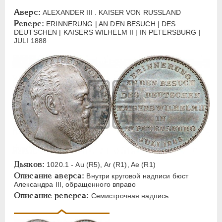
ЕЛИЗАВЕТА
1741-1762
Аверс:
ALEXANDER III . KAISER VON RUSSLAND
ПЕТР III
1762-1762
Реверс:
ERINNERUNG | AN DEN BESUCH | DES
ЕКАТЕРИНА II
1762-1796
DEUTSCHEN | KAISERS WILHELM II | IN PETERSBURG |
JULI 1888
ПАВЕЛ I
1796-1801
АЛЕКСАНДР I
1801-1825
НИКОЛАЙ I
1826-1855
АЛЕКСАНДР II
1855-1881
АЛЕКСАНДР III
1881-1894
Латинская надпись
A
C
E
F
H
I
J
K
M
P
R
S
T
V
W
X
Z
Дьяков:
1020.1 - Au (R5), Ar (R1), Ae (R1)
Описание аверса:
Внутри круговой надписи бюст
Русская надпись
Александра III, обращенного вправо
Описание реверса:
Семистрочная надпись
А
Б
В
Г
Д
Е
З
И
К
Л
М
Н
О
П
Р
С
Т
У