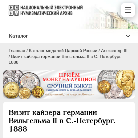
Каталог
Главная
/
Каталог медалей Царской России
/
Александр III
/
Визит кайзера германии Вильгельма II в С.-Петербург.
1888
ВСЕ
ПEТР I
1699-1725
ЕКАТЕРИНА I
1725-1727
Визит кайзера германии
ПЕТР II
1727-1729
Вильгельма II в С.-Петербург.
АННА ИОАННОВНА
1730-1740
1888
ИОАНН АНТОНОВИЧ
1740-1741