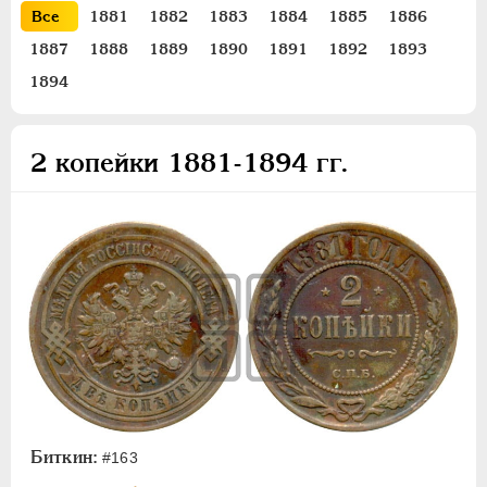
ПЕТР III
1762-1762
Все
1881
1882
1883
1884
1885
1886
ЕКАТЕРИНА II
1762-1796
1887
1888
1889
1890
1891
1892
1893
ПАВЕЛ I
1796-1801
1894
АЛЕКСАНДР I
1801-1825
НИКОЛАЙ I
1826-1855
2 копейки 1881-1894 гг.
АЛЕКСАНДР II
1855-1881
АЛЕКСАНДР III
1881-1894
Золото
Серебро
Медь
5 копеек
3 копейки
2 копейки
1 копейка
Биткин:
#163
1/2 копейки