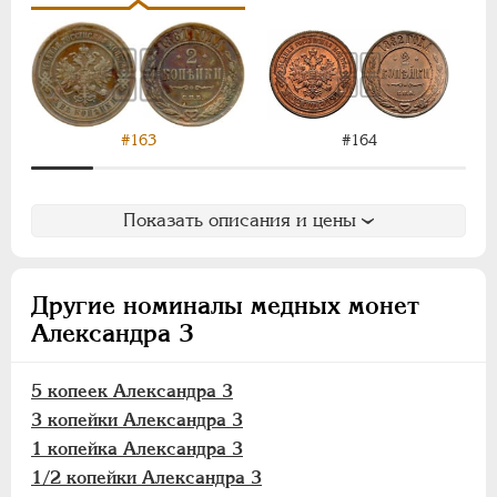
1/4 копейки
Памятные и донативные
Пробные
Для Финляндии
#163
#164
Аффинажные слитки
НИКОЛАЙ II
1894-1917
ВРЕМЕННОЕ ПРАВ.
1917-1918
Показать описания и цены
ИНОСТРАННЫЕ
1768-1918
Другие номиналы медных монет
Александра 3
5 копеек Александра 3
3 копейки Александра 3
1 копейка Александра 3
1/2 копейки Александра 3