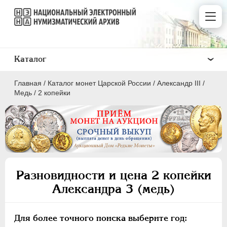
Каталог
Главная
/
Каталог монет Царской России
/
Александр III
/
Медь
/
2 копейки
ПEТР I
1699 - 1725
ЕКАТЕРИНА I
1725-1727
Разновидности и цена 2 копейки
ПЕТР II
1727-1729
Александра 3 (медь)
АННА ИОАННОВНА
1730-1740
ИОАНН АНТОНОВИЧ
1740-1741
Для более точного поиска выберите год:
ЕЛИЗАВЕТА
1741-1762