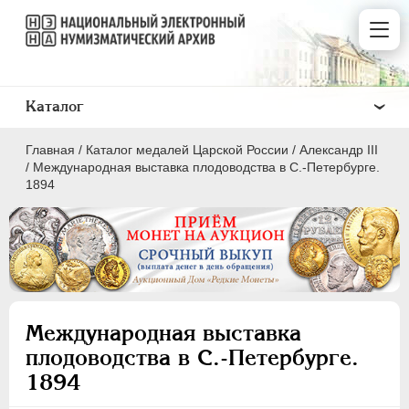
Каталог
Главная
/
Каталог медалей Царской России
/
Александр III
/
Международная выставка плодоводства в С.-Петербурге.
1894
ВСЕ
ПEТР I
1699-1725
ЕКАТЕРИНА I
1725-1727
Международная выставка
ПЕТР II
1727-1729
плодоводства в С.-Петербурге.
АННА ИОАННОВНА
1730-1740
1894
ИОАНН АНТОНОВИЧ
1740-1741