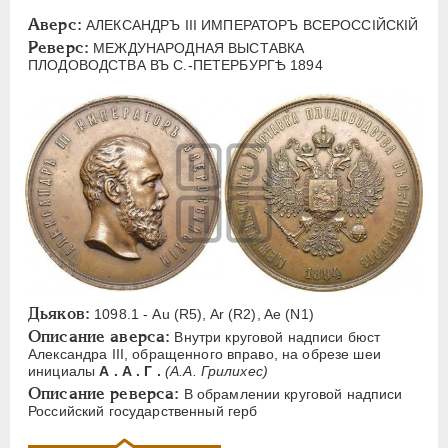
ЕЛИЗАВЕТА
1741-1762
Аверс:
АЛЕКСАНДРЪ III ИМПЕРАТОРЪ ВСЕРОССIЙСКIЙ
ПЕТР III
1762-1762
Реверс:
МЕЖДУНАРОДНАЯ ВЫСТАВКА
ЕКАТЕРИНА II
1762-1796
ПЛОДОВОДСТВА ВЪ С.-ПЕТЕРБУРГѢ 1894
ПАВЕЛ I
1796-1801
АЛЕКСАНДР I
1801-1825
НИКОЛАЙ I
1826-1855
АЛЕКСАНДР II
1855-1881
АЛЕКСАНДР III
1881-1894
Латинская надпись
A
C
E
F
H
I
J
K
M
Дьяков:
P
R
S
T
V
W
X
Z
1098.1 - Au (R5), Ar (R2), Ae (N1)
Описание аверса:
Внутри круговой надписи бюст
Александра III, обращенного вправо, на обрезе шеи
Русская надпись
инициалы
А . А . Г .
(А.А. Грилихес)
Описание реверса:
В обрамлении круговой надписи
А
Б
В
Г
Д
Е
З
И
К
Российский государственный герб
Л
М
Н
О
П
Р
С
Т
У