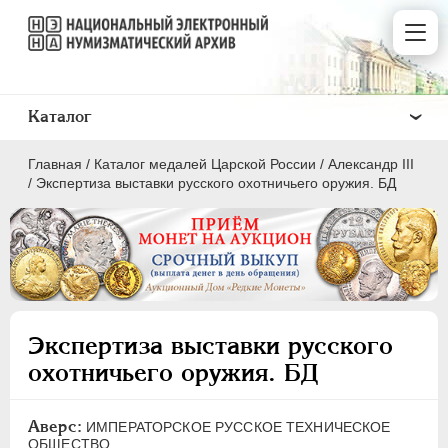
Каталог
Главная
/
Каталог медалей Царской России
/
Александр III
/
Экспертиза выставки русского охотничьего оружия. БД
ВСЕ
ПEТР I
1699-1725
Экспертиза выставки русского
ЕКАТЕРИНА I
1725-1727
охотничьего оружия. БД
ПЕТР II
1727-1729
АННА ИОАННОВНА
1730-1740
Аверс:
ИМПЕРАТОРСКОЕ РУССКОЕ ТЕХНИЧЕСКОЕ
ИОАНН АНТОНОВИЧ
1740-1741
ОБЩЕСТВО