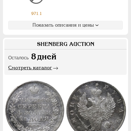
Ф
Х
Э
971.1
Цифры
Показать описания и цены
1
2
7
SHENBERG AUCTION
НИКОЛАЙ II
1894-1917
8
дней
СЕРИИ МЕДАЛЕЙ
1600-1881
Осталось
Смотреть каталог