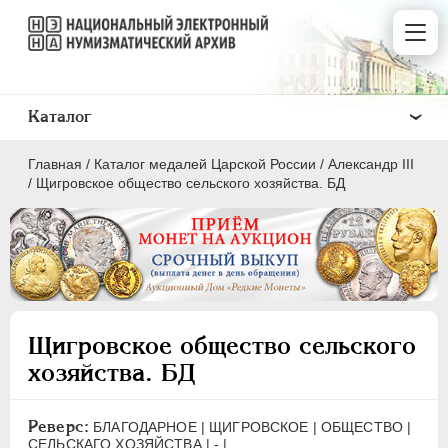
Каталог
Главная
/
Каталог медалей Царской России
/
Александр III
/
Щигровское общество сельского хозяйства. БД
ВСЕ
ПEТР I
1699-1725
Щигровское общество сельского
ЕКАТЕРИНА I
1725-1727
хозяйства. БД
ПЕТР II
1727-1729
АННА ИОАННОВНА
1730-1740
Реверс:
БЛАГОДАРНОЕ | ЩИГРОВСКОЕ | ОБЩЕСТВО |
ИОАНН АНТОНОВИЧ
1740-1741
СЕЛЬСКАГО ХОЗЯЙСТВА | - |