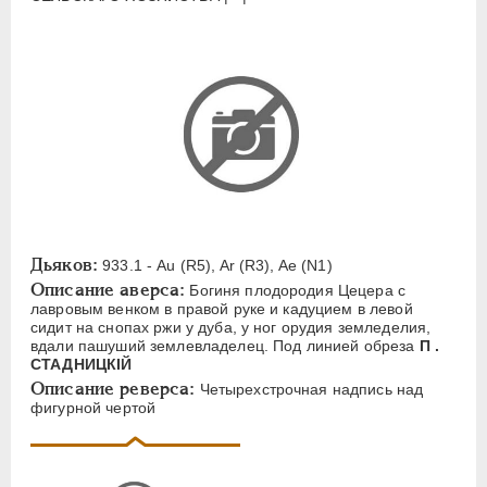
ЕЛИЗАВЕТА
1741-1762
ПЕТР III
1762-1762
ЕКАТЕРИНА II
1762-1796
ПАВЕЛ I
1796-1801
АЛЕКСАНДР I
1801-1825
НИКОЛАЙ I
1826-1855
АЛЕКСАНДР II
1855-1881
АЛЕКСАНДР III
1881-1894
Дьяков:
Латинская надпись
933.1 - Au (R5), Ar (R3), Ae (N1)
Описание аверса:
Богиня плодородия Цецера с
лавровым венком в правой руке и кадуцием в левой
A
C
E
F
H
I
J
K
M
сидит на снопах ржи у дуба, у ног орудия земледелия,
P
R
S
T
V
W
X
Z
вдали пашуший землевладелец. Под линией обреза
П .
СТАДНИЦКIЙ
Описание реверса:
Четырехстрочная надпись над
Русская надпись
фигурной чертой
А
Б
В
Г
Д
Е
З
И
К
Л
М
Н
О
П
Р
С
Т
У