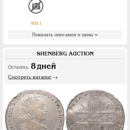
Ф
Х
Э
Цифры
933.1
1
2
7
Показать описания и цены
НИКОЛАЙ II
1894-1917
SHENBERG AUCTION
СЕРИИ МЕДАЛЕЙ
1600-1881
8
дней
Осталось
Смотреть каталог