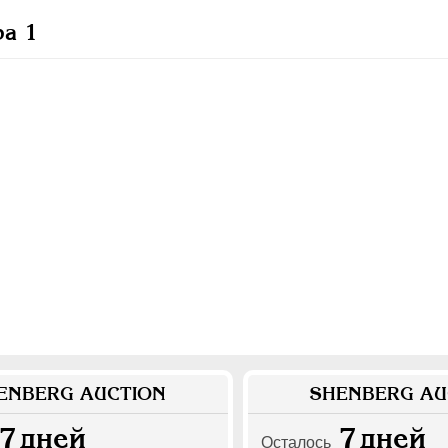
ра 1
ENBERG AUCTION
SHENBERG AU
7
дней
7
дней
Осталось