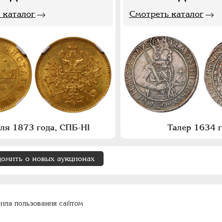
 каталог
Смотреть каталог
бля 1873 года, СПБ-НI
Талер 1634 
домить о новых аукционах
ила пользования сайтом