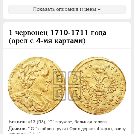
Показать описания и цены
1 червонец 1710-1711 года
(орел с 4-мя картами)
Биткин:
#13 (R3), "G" в рукаве, большая голова
Дьяков:
" G " в обрезе руки / Орел держит 4 карты, внизу
инициалы " L-L"