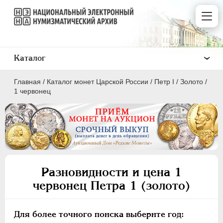
Каталог
Главная
/
Каталог монет Царской России
/
Пeтр I
/
Золото
/
1 червонец
ПEТР I
1699 - 1725
Золото
Разновидности и цена 1
червонец Петра 1 (золото)
2 червонца
2 рубля
1 червонец
Для более точного поиска выберите год: