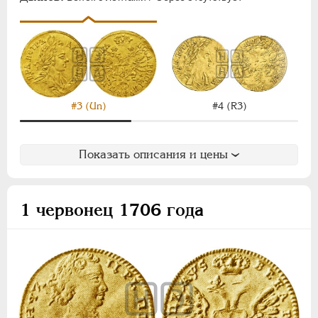
НИКОЛАЙ I
1826-1855
АЛЕКСАНДР II
1855-1881
АЛЕКСАНДР III
1881-1894
НИКОЛАЙ II
1894-1917
ВРЕМЕННОЕ ПРАВ.
1917-1918
ИНОСТРАННЫЕ
1768-1918
#3 (Un)
#4 (R3)
Показать описания и цены
1 червонец 1706 года