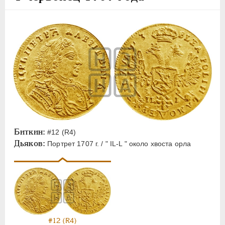
Биткин:
#12 (R4)
Дьяков:
Портрет 1707 г. / " IL-L " около хвоста орла
#12 (R4)