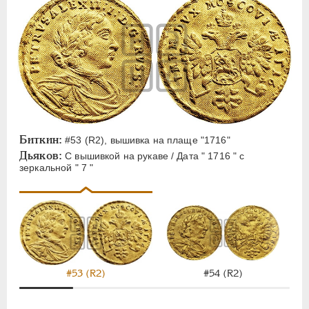
Биткин:
#53 (R2), вышивка на плаще "1716"
Дьяков:
С вышивкой на рукаве / Дата " 1716 " с
зеркальной " 7 "
#53 (R2)
#54 (R2)