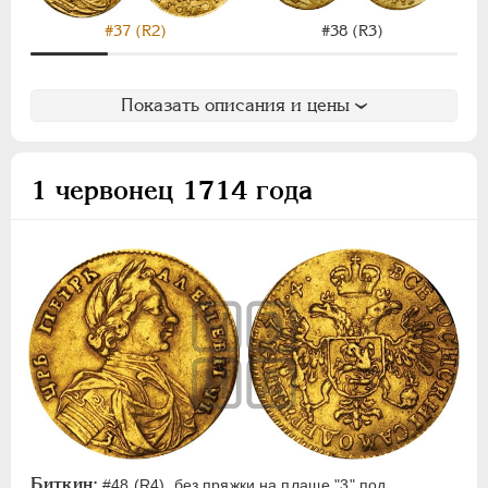
#37 (R2)
#38 (R3)
Показать описания и цены
1 червонец 1714 года
Биткин:
#48 (R4), без пряжки на плаще "3" под