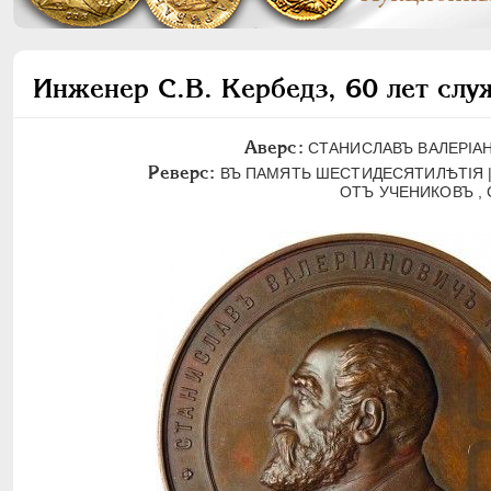
Инженер C.B. Кербедз, 60 лет слу
Аверс:
СТАНИСЛАВЪ ВАЛЕРIА
Реверс:
ВЪ ПАМЯТЬ ШЕСТИДЕСЯТИЛѢТIЯ | С
ОТЪ УЧЕНИКОВЪ , 