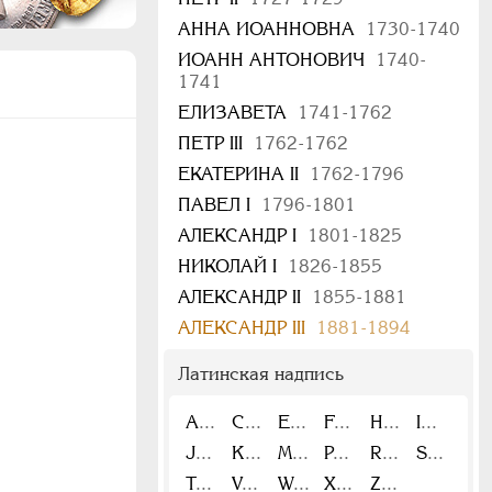
АННА ИОАННОВНА
1730-1740
ИОАНН АНТОНОВИЧ
1740-
1741
ЕЛИЗАВЕТА
1741-1762
ПЕТР III
1762-1762
ЕКАТЕРИНА II
1762-1796
|
ПАВЕЛ I
1796-1801
АЛЕКСАНДР I
1801-1825
НИКОЛАЙ I
1826-1855
АЛЕКСАНДР II
1855-1881
АЛЕКСАНДР III
1881-1894
Латинская надпись
A
C
E
F
H
I
J
K
M
P
R
S
T
V
W
X
Z