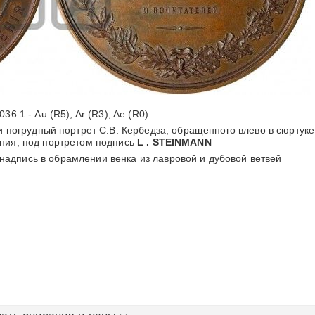
036.1 - Au (R5), Ar (R3), Ae (R0)
 погрудный портрет C.B. Кербедза, обращенного влево в сюртуке
ния, под портретом подпись
L . STEINMANN
адпись в обрамлении венка из лавровой и дубовой ветвей