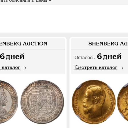
ать описания и цены
ENBERG AUCTION
SHENBERG AU
6
дней
6
дней
Осталось
 каталог
Смотреть каталог