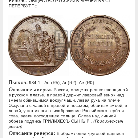
Реверс:
ОБЩЕСТВО РУССКИХЪ ВРАЧЕЙ ВЪ СТ.
ЕЛИЗАВЕТА
1741-1762
ПЕТЕРБУРГѢ
ПЕТР III
1762-1762
ЕКАТЕРИНА II
1762-1796
ПАВЕЛ I
1796-1801
АЛЕКСАНДР I
1801-1825
НИКОЛАЙ I
1826-1855
АЛЕКСАНДР II
1855-1881
АЛЕКСАНДР III
1881-1894
Латинская надпись
Дьяков:
934.1 - Au (R5), Ar (R2), Ae (R0)
A
C
E
F
H
I
J
K
M
Описание аверса:
Россия, олицетворенная женщиной
в русском платье, в правой держит лавровый венок над
P
R
S
T
V
W
X
Z
змеем обвившимся вокруг чаши, левая рука на плече
Эскулапа с чашей в правой и посохом, обвитым змеей, в
левой, у ног их щит с изображение Российского герба и
Русская надпись
сова, вдали восходящее солнце. Слева над линией
обреза подпись
ГРИЛИХЕСЪ СЫНЪ Р .
(Грилихес-сын
А
Б
В
Г
Д
Е
З
И
К
резал)
Описание реверса:
В обрамлении круговой надписи
Л
М
Н
О
П
Р
С
Т
У