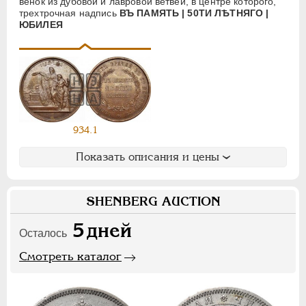
венок из дубовой и лавровой ветвей, в центре которого,
Ф
Х
Э
трехтрочная надпись
ВЪ ПАМЯТЬ | 50ТИ ЛѢТНЯГО |
ЮБИЛЕЯ
Цифры
1
2
7
НИКОЛАЙ II
1894-1917
СЕРИИ МЕДАЛЕЙ
1600-1881
934.1
Показать описания и цены
SHENBERG AUCTION
5
дней
Осталось
Смотреть каталог