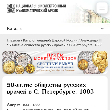
Каталог
Главная
/
Каталог медалей Царской России
/
Александр III
/
50-летие общества русских врачей в С.-Петербурге. 1883
ВСЕ
ПEТР I
1699-1725
50-летие общества русских
ЕКАТЕРИНА I
1725-1727
врачей в С.-Петербурге. 1883
ПЕТР II
1727-1729
АННА ИОАННОВНА
1730-1740
Аверс:
1833 - 1883
ИОАНН АНТОНОВИЧ
1740-1741