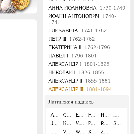
АННА ИОАННОВНА
1730-1740
ИОАНН АНТОНОВИЧ
1740-
1741
ЕЛИЗАВЕТА
1741-1762
ПЕТР III
1762-1762
ЕКАТЕРИНА II
1762-1796
ПАВЕЛ I
1796-1801
АЛЕКСАНДР I
1801-1825
НИКОЛАЙ I
1826-1855
АЛЕКСАНДР II
1855-1881
АЛЕКСАНДР III
1881-1894
Латинская надпись
A
C
E
F
H
I
J
K
M
P
R
S
T
V
W
X
Z