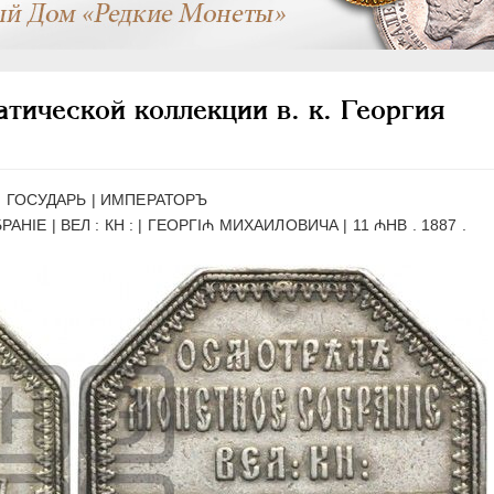
тической коллекции в. к. Георгия
:
ГОСУДАРЬ | ИМПЕРАТОРЪ
Е | ВЕЛ : КН : | ГЕОРГI₼ МИХАИЛОВИЧА | 11 ₼НВ . 1887 .