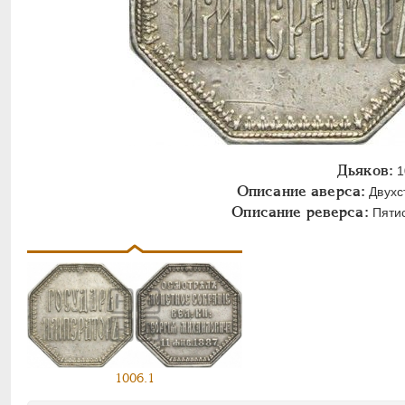
Дьяков:
1
Описание аверса:
Двухс
Описание реверса:
Пятис
1006.1