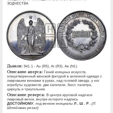
ЕЛИЗАВЕТА
1741-1762
ЗОДЧЕСТВА
ПЕТР III
1762-1762
ЕКАТЕРИНА II
1762-1796
ПАВЕЛ I
1796-1801
АЛЕКСАНДР I
1801-1825
НИКОЛАЙ I
1826-1855
АЛЕКСАНДР II
1855-1881
АЛЕКСАНДР III
1881-1894
Латинская надпись
Дьяков:
941.1 - Au (R5), Ar (R3), Ae (N1)
Описание аверса:
Гений изящных искусств,
A
C
E
F
H
I
J
K
M
олицетворенный женской фигурой в античной одежде с
P
R
S
T
V
W
X
Z
лавровыми венками в руках, над головой звезда, у ног
атрибуты художеств: две капители, бюст, палитра,
циркуль и треугольник
Русская надпись
Описание реверса:
В центре круговой надписи
лавровый венок, внутри которого надпись
А
Б
В
Г
Д
Е
З
И
К
ДОСТОЙНОМУ
, под венком инициалы
Л . Ш . P .
(Л.
Штейнман резал)
Л
М
Н
О
П
Р
С
Т
У