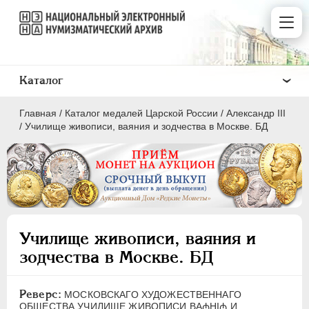
Каталог
Главная
/
Каталог медалей Царской России
/
Александр III
/
Училище живописи, ваяния и зодчества в Москве. БД
ВСЕ
ПEТР I
1699-1725
Училище живописи, ваяния и
ЕКАТЕРИНА I
1725-1727
зодчества в Москве. БД
ПЕТР II
1727-1729
АННА ИОАННОВНА
1730-1740
Реверс:
МОСКОВСКАГО ХУДОЖЕСТВЕННАГО
ИОАНН АНТОНОВИЧ
1740-1741
ОБЩЕСТВА УЧИЛИЩЕ ЖИВОПИСИ ВА₼НI₼ И