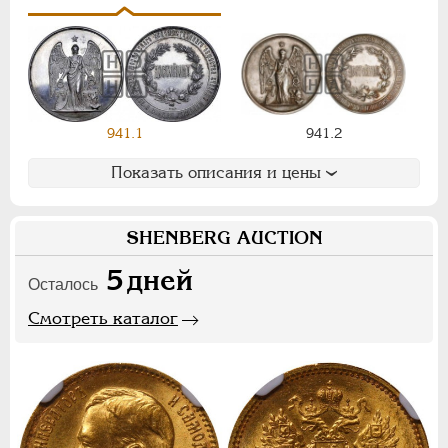
Ф
Х
Э
Цифры
1
2
7
941.1
941.2
НИКОЛАЙ II
1894-1917
Показать описания и цены
СЕРИИ МЕДАЛЕЙ
1600-1881
SHENBERG AUCTION
5
дней
Осталось
Смотреть каталог