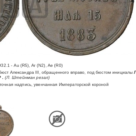
32.1 - Au (R5), Ar (N2), Ae (R0)
бюст Александра III, обращенного вправо, под бюстом инициалы
Л
 .
(Л. Штейнман резал)
очная надпись, увенчанная Императорской короной