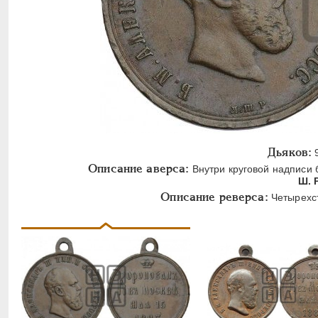
Дьяков:
9
Описание аверса:
Внутри круговой надписи 
Ш. P
Описание реверса:
Четырехст