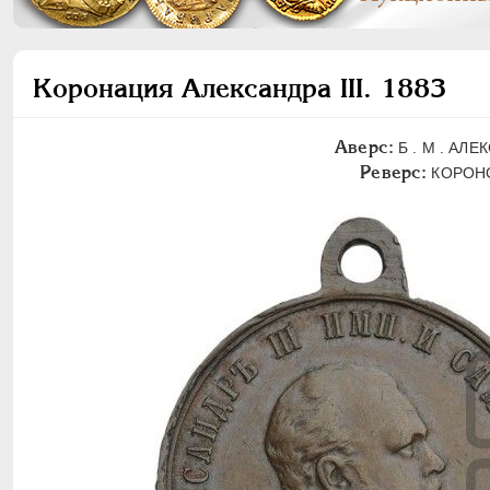
Коронация Александра III. 1883
Аверс:
Б . М . АЛЕ
Реверс:
КОРОНОВ