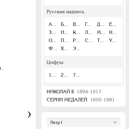
Русская надпись
А
Б
В
Г
Д
Е
З
И
К
Л
М
Н
О
П
Р
С
Т
У
Ф
Х
Э
Цифры
 .
1
2
7
НИКОЛАЙ II
1894-1917
СЕРИИ МЕДАЛЕЙ
1600-1881