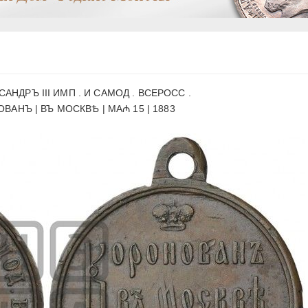
КСАНДРЪ III ИМП . И САМОД . ВСЕРОСС .
АНЪ | ВЪ МОСКВѢ | МА₼ 15 | 1883