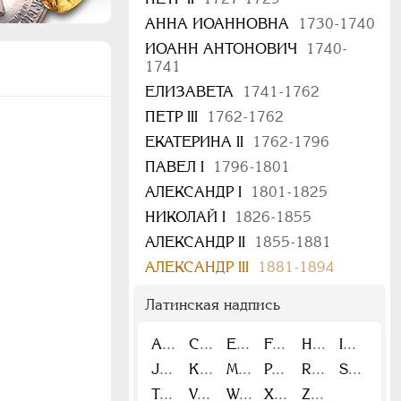
АННА ИОАННОВНА
1730-1740
ИОАНН АНТОНОВИЧ
1740-
1741
ЕЛИЗАВЕТА
1741-1762
ПЕТР III
1762-1762
ЕКАТЕРИНА II
1762-1796
ПАВЕЛ I
1796-1801
АЛЕКСАНДР I
1801-1825
НИКОЛАЙ I
1826-1855
АЛЕКСАНДР II
1855-1881
АЛЕКСАНДР III
1881-1894
Латинская надпись
A
C
E
F
H
I
J
K
M
P
R
S
T
V
W
X
Z