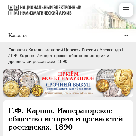
Каталог
Главная
/
Каталог медалей Царской России
/
Александр III
/
Г.Ф. Карпов. Императорское общество истории и
древностей российских. 1890
ВСЕ
ПEТР I
1699-1725
ЕКАТЕРИНА I
1725-1727
Г.Ф. Карпов. Императорское
ПЕТР II
1727-1729
общество истории и древностей
АННА ИОАННОВНА
1730-1740
российских. 1890
ИОАНН АНТОНОВИЧ
1740-1741