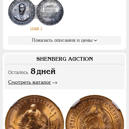
Ф
Х
Э
Цифры
1048.1
1
2
7
Показать описания и цены
НИКОЛАЙ II
1894-1917
СЕРИИ МЕДАЛЕЙ
1600-1881
SHENBERG AUCTION
8
дней
Осталось
Смотреть каталог