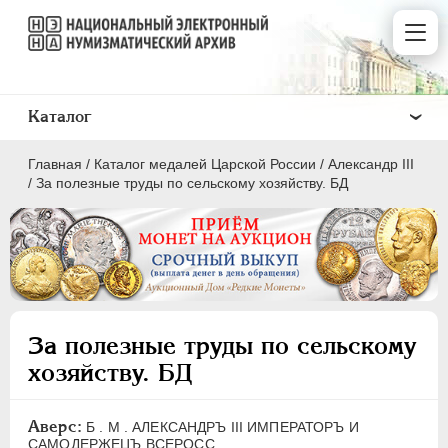
Каталог
Главная
/
Каталог медалей Царской России
/
Александр III
/
За полезные труды по сельскому хозяйству. БД
ВСЕ
ПEТР I
1699-1725
За полезные труды по сельскому
ЕКАТЕРИНА I
1725-1727
хозяйству. БД
ПЕТР II
1727-1729
АННА ИОАННОВНА
1730-1740
Аверс:
Б . М . АЛЕКСАНДРЪ III ИМПЕРАТОРЪ И
ИОАНН АНТОНОВИЧ
1740-1741
САМОДЕРЖЕЦЪ ВСЕРОСС .