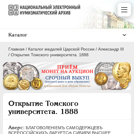
Каталог
Главная
/
Каталог медалей Царской России
/
Александр III
/
Открытие Томского университета. 1888
ВСЕ
ПEТР I
1699-1725
Открытие Томского
ЕКАТЕРИНА I
1725-1727
университета. 1888
ПЕТР II
1727-1729
АННА ИОАННОВНА
1730-1740
Аверс:
БЛАГОВОЛЕНIЕМЪ САМОДЕРЖЦЕВЪ
ИОАНН АНТОНОВИЧ
1740-1741
ВСЕРОССIЙСКИХЪ ДАРУЕТС₼ СИБИРИ ВЫСШЕЕ