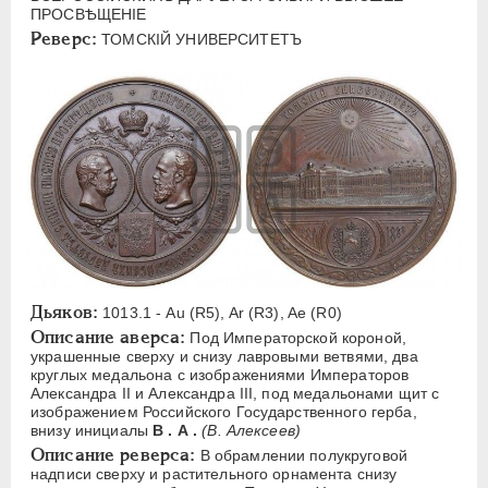
ЕЛИЗАВЕТА
1741-1762
ПРОСВѢЩЕНIЕ
Реверс:
ТОМСКIЙ УНИВЕРСИТЕТЪ
ПЕТР III
1762-1762
ЕКАТЕРИНА II
1762-1796
ПАВЕЛ I
1796-1801
АЛЕКСАНДР I
1801-1825
НИКОЛАЙ I
1826-1855
АЛЕКСАНДР II
1855-1881
АЛЕКСАНДР III
1881-1894
Латинская надпись
Дьяков:
A
C
E
F
H
I
J
K
M
1013.1 - Au (R5), Ar (R3), Ae (R0)
Описание аверса:
Под Императорской короной,
P
R
S
T
V
W
X
Z
украшенные сверху и снизу лавровыми ветвями, два
круглых медальона с изображениями Императоров
Александра II и Александра III, под медальонами щит с
Русская надпись
изображением Российского Государственного герба,
внизу инициалы
В . А .
(В. Алексеев)
А
Б
В
Г
Д
Е
З
И
К
Описание реверса:
В обрамлении полукруговой
Л
М
Н
О
П
Р
С
Т
У
надписи сверху и растительного орнамента снизу