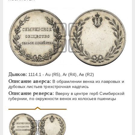
ЕЛИЗАВЕТА
1741-1762
ПЕТР III
1762-1762
ЕКАТЕРИНА II
1762-1796
ПАВЕЛ I
1796-1801
АЛЕКСАНДР I
1801-1825
НИКОЛАЙ I
1826-1855
АЛЕКСАНДР II
1855-1881
АЛЕКСАНДР III
1881-1894
Латинская надпись
Дьяков:
1114.1 - Au (R5), Ar (R4), Ae (R2)
Описание аверса:
В обрамлении венка из лавровых и
A
C
E
F
H
I
J
K
M
дубовых листьев трехстрочная надпись
Описание реверса:
Вверху в центре герб Симбирской
P
R
S
T
V
W
X
Z
губернии, по окружности венок из колосьев пшеницы
Русская надпись
А
Б
В
Г
Д
Е
З
И
К
Л
М
Н
О
П
Р
С
Т
У