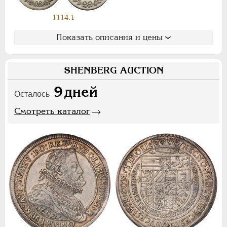
Ф
Х
Э
1114.1
Цифры
Показать описания и цены
1
2
7
SHENBERG AUCTION
НИКОЛАЙ II
1894-1917
9
дней
Осталось
СЕРИИ МЕДАЛЕЙ
1600-1881
Смотреть каталог