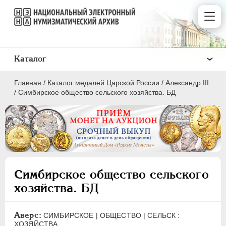
Каталог
Главная
/
Каталог медалей Царской России
/
Александр III
/
Симбирское общество сельского хозяйства. БД
ВСЕ
ПEТР I
1699-1725
Симбирское общество сельского
ЕКАТЕРИНА I
1725-1727
хозяйства. БД
ПЕТР II
1727-1729
АННА ИОАННОВНА
1730-1740
Аверс:
СИМБИРСКОЕ | ОБЩЕСТВО | СЕЛЬСК :
ИОАНН АНТОНОВИЧ
1740-1741
ХОЗЯЙСТВА