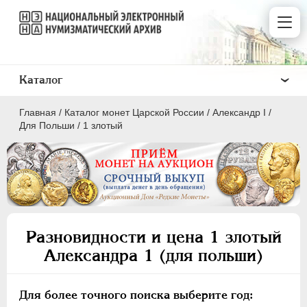
Каталог
Главная
/
Каталог монет Царской России
/
Александр I
/
Для Польши
/
1 злотый
ПEТР I
1699 - 1725
ЕКАТЕРИНА I
1725-1727
Разновидности и цена 1 злотый
ПЕТР II
1727-1729
Александра 1 (для польши)
АННА ИОАННОВНА
1730-1740
ИОАНН АНТОНОВИЧ
1740-1741
Для более точного поиска выберите год:
ЕЛИЗАВЕТА
1741-1762