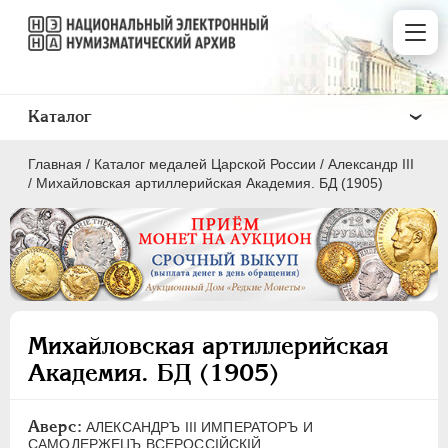
Каталог
Главная
/
Каталог медалей Царской России
/
Александр III
/
Михайловская артиллерийская Академия. БД (1905)
ВСЕ
ПEТР I
1699-1725
Михайловская артиллерийская
ЕКАТЕРИНА I
1725-1727
Академия. БД (1905)
ПЕТР II
1727-1729
АННА ИОАННОВНА
1730-1740
Аверс:
АЛЕКСАНДРЪ III ИМПЕРАТОРЪ И
ИОАНН АНТОНОВИЧ
1740-1741
САМОДЕРЖЕЦЪ ВСЕРОССIЙСКIЙ