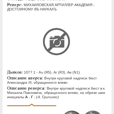
ЕЛИЗАВЕТА
1741-1762
Реверс:
МИХАИЛОВСКАЯ АРТИЛЛЕР АКАДЕМIЯ -
ДОСТОИНОМУ ВЪ НАУКАХЪ
ПЕТР III
1762-1762
ЕКАТЕРИНА II
1762-1796
ПАВЕЛ I
1796-1801
АЛЕКСАНДР I
1801-1825
НИКОЛАЙ I
1826-1855
АЛЕКСАНДР II
1855-1881
АЛЕКСАНДР III
1881-1894
Латинская надпись
Дьяков:
1077.1 - Au (R5), Ar (R3), Ae (N1)
A
C
E
F
H
I
J
K
M
Описание аверса:
Внутри круговой надписи бюст
P
R
S
T
V
W
X
Z
Александра III, обращенного влево
Описание реверса:
Внутри круговой надписи бюст в.к.
Русская надпись
Михаила Павловича, обращенного влево, на обрезе шеи
инициалы
А . Г .
(А. Грилихес)
А
Б
В
Г
Д
Е
З
И
К
Л
М
Н
О
П
Р
С
Т
У