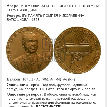
ЕЛИЗАВЕТА
1741-1762
Аверс:
МОГУ ОШИБАТЬСЯ ОШИБАЮСЬ НО НЕ ЛГУ НИ
ПЕТР III
1762-1762
СЕБѢ НИ ЛЮДЯМЪ
Реверс:
ЕКАТЕРИНА II
1762-1796
ВЪ ПАМЯТЬ ПОМПЕЯ НИКОЛАЕВИЧА
БАТЮШКОВА - 1893
ПАВЕЛ I
1796-1801
АЛЕКСАНДР I
1801-1825
НИКОЛАЙ I
1826-1855
АЛЕКСАНДР II
1855-1881
АЛЕКСАНДР III
1881-1894
Латинская надпись
A
C
E
F
H
I
J
K
M
P
R
S
T
V
W
X
Z
Дьяков:
1075.1 - Au (R5), Ar (R4), Ae (R4)
Описание аверса:
Под полукруговой надписью
Русская надпись
погрудный портрет П.Н. Батюшкова в сюртуке и пальто
Описание реверса:
В обрамлении круговой надписи
А
Б
В
Г
Д
Е
З
И
К
по центру пальмовая ветка, на которой размещена
прямоугольная пластина для фамилии награжденного,
Л
М
Н
О
П
Р
С
Т
У
внизу подпись
А . ВАСЮТИНСКİЙ