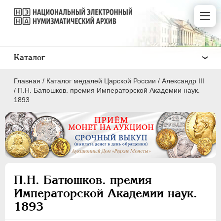
Каталог
Главная
/
Каталог медалей Царской России
/
Александр III
/
П.Н. Батюшков. премия Императорской Академии наук.
1893
ВСЕ
ПEТР I
1699-1725
ЕКАТЕРИНА I
1725-1727
П.Н. Батюшков. премия
ПЕТР II
1727-1729
Императорской Академии наук.
АННА ИОАННОВНА
1730-1740
1893
ИОАНН АНТОНОВИЧ
1740-1741