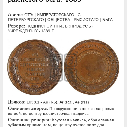
ЕЛИЗАВЕТА
1741-1762
ПЕТР III
1762-1762
Аверс:
ОТЪ | ИМПЕРАТОРСКАГО | С .
ЕКАТЕРИНА II
1762-1796
ПЕТЕРБУРГСКАГО | ОБЩЕСТВА | РЫСИСТАГО | БѢГА
Реверс:
ПОДПИСНОЙ ПРИЗЪ (ПРОДIУСЪ)
ПАВЕЛ I
1796-1801
УЧРЕЖДЕНЪ ВЪ 1889 Г .
АЛЕКСАНДР I
1801-1825
НИКОЛАЙ I
1826-1855
АЛЕКСАНДР II
1855-1881
АЛЕКСАНДР III
1881-1894
Латинская надпись
A
C
E
F
H
I
J
K
M
P
R
S
T
V
W
X
Z
Дьяков:
1038.1 - Au (R5), Ar (R3), Ae (N1)
Русская надпись
Описание аверса:
По окружности венок из лавровых
ветвей, по центру шестистрочная надпись
А
Б
В
Г
Д
Е
З
И
К
Описание реверса:
Круговая надпись, обрамленная
Л
М
Н
О
П
Р
С
Т
У
зубчатым орнаментом, по центру пустое поле для