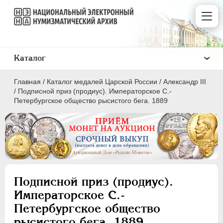
Каталог
Главная
/
Каталог медалей Царской России
/
Александр III
/
Подписной приз (продиус). Императорское С.-
Петербургское общество рысистого бега. 1889
ВСЕ
ПEТР I
1699-1725
ЕКАТЕРИНА I
1725-1727
Подписной приз (продиус).
ПЕТР II
1727-1729
Императорское С.-
АННА ИОАННОВНА
1730-1740
Петербургское общество
ИОАНН АНТОНОВИЧ
1740-1741
рысистого бега. 1889