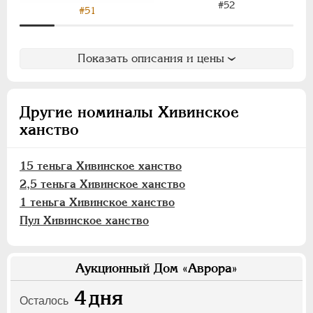
#52
#51
15 теньга
5 теньга
Показать описания и цены
2,5 теньга
1 теньга
Пул
Другие номиналы Хивинское
ханство
Хорезмская Республика
Йеверские монеты
15 теньга Хивинское ханство
Ионийские монеты
2,5 теньга Хивинское ханство
Польские. Осада Замостья
1 теньга Хивинское ханство
Польские. Восстание 1830-1831
Пул Хивинское ханство
Польские. Город Краков
Французские монеты
Аукционный Дом «Аврора»
Австрийские дукаты
Германская оккупация 1916
4
дня
Осталось