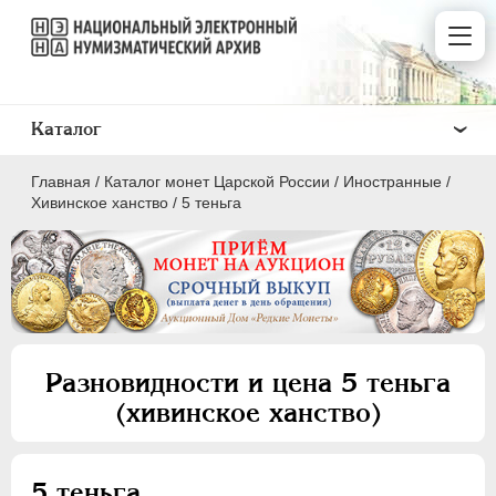
Каталог
Главная
/
Каталог монет Царской России
/
Иностранные
/
Хивинское ханство
/
5 теньга
ПEТР I
1699 - 1725
ЕКАТЕРИНА I
1725-1727
Разновидности и цена 5 теньга
ПЕТР II
1727-1729
(хивинское ханство)
АННА ИОАННОВНА
1730-1740
ИОАНН АНТОНОВИЧ
1740-1741
ЕЛИЗАВЕТА
1741-1762
5 теньга