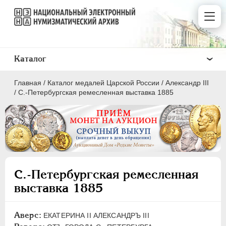
Каталог
Главная
/
Каталог медалей Царской России
/
Александр III
/
С.-Петербургская ремесленная выставка 1885
ВСЕ
ПEТР I
1699-1725
С.-Петербургская ремесленная
ЕКАТЕРИНА I
1725-1727
выставка 1885
ПЕТР II
1727-1729
АННА ИОАННОВНА
1730-1740
Аверс:
ЕКАТЕРИНА II АЛЕКСАНДРЪ III
ИОАНН АНТОНОВИЧ
1740-1741