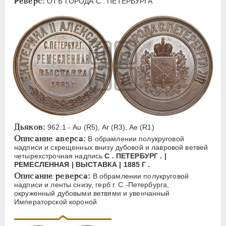
Реверс:
ОТЪ ГОРОДА С . ПЕТЕРБУРГА
ЕЛИЗАВЕТА
1741-1762
ПЕТР III
1762-1762
ЕКАТЕРИНА II
1762-1796
ПАВЕЛ I
1796-1801
АЛЕКСАНДР I
1801-1825
НИКОЛАЙ I
1826-1855
АЛЕКСАНДР II
1855-1881
АЛЕКСАНДР III
1881-1894
Латинская надпись
Дьяков:
962.1 - Au (R5), Ar (R3), Ae (R1)
Описание аверса:
В обрамлении полукруговой
A
C
E
F
H
I
J
K
M
надписи и скрещенных внизу дубовой и лавровой ветвей
четырехстрочная надпись
С . ПЕТЕРБУРГ . |
P
R
S
T
V
W
X
Z
РЕМЕСЛЕННАЯ | ВЫСТАВКА | 1885 Г .
Описание реверса:
В обрамлении полукруговой
Русская надпись
надписи и ленты снизу, герб г. С.-Петербурга,
окруженный дубовыми ветвями и увенчанный
Императорской короной
А
Б
В
Г
Д
Е
З
И
К
Л
М
Н
О
П
Р
С
Т
У