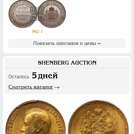
Ф
Х
Э
Цифры
962.1
1
2
7
Показать описания и цены
НИКОЛАЙ II
1894-1917
СЕРИИ МЕДАЛЕЙ
1600-1881
SHENBERG AUCTION
5
дней
Осталось
Смотреть каталог