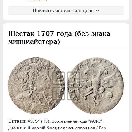
АЛЕКСАНДР III
1881-1894
НИКОЛАЙ II
1894-1917
Показать описания и цены
ВРЕМЕННОЕ ПРАВ.
1917-1918
ИНОСТРАННЫЕ
1768-1918
Шестак 1707 года (без знака
минцмейстера)
Биткин:
#3854 (R3), обозначение года "҂АѰЗ"
Дьяков:
Широкий бюст, надпись сплошная / Без