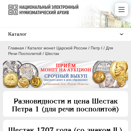
Каталог
Главная
/
Каталог монет Царской России
/
Пeтр I
/
Для
Речи Посполитой
/
Шестак
ПEТР I
1699 - 1725
Золото
Разновидности и цена Шестак
Серебро
Петра 1 (для речи посполитой)
Медь
Пробные
Для Речи Посполитой
Шестак 1707 года (со знаком IL)