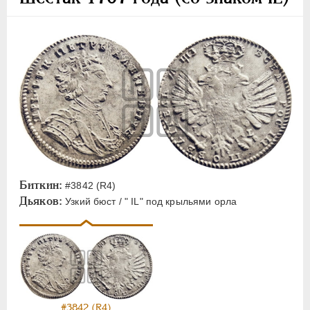
Тинф
Шестак
Монетовидные жетоны
ЕКАТЕРИНА I
1725-1727
ПЕТР II
1727-1729
АННА ИОАННОВНА
1730-1740
ИОАНН АНТОНОВИЧ
1740-1741
ЕЛИЗАВЕТА
1741-1762
Биткин:
#3842 (R4)
ПЕТР III
1762-1762
Дьяков:
Узкий бюст / " IL" под крыльями орла
ЕКАТЕРИНА II
1762-1796
ПАВЕЛ I
1796-1801
АЛЕКСАНДР I
1801-1825
НИКОЛАЙ I
1826-1855
АЛЕКСАНДР II
1855-1881
#3842 (R4)