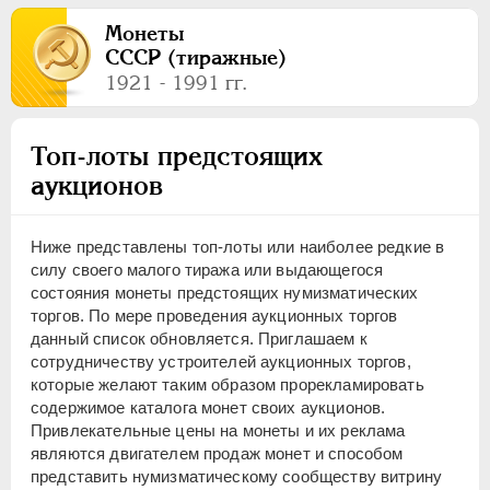
ПЕТР III
1762-1762
Монеты
ЕКАТЕРИНА II
1762-1796
СССР (тиражные)
ПАВЕЛ I
1796-1801
1921 - 1991 гг.
АЛЕКСАНДР I
1801-1825
НИКОЛАЙ I
1826-1855
Топ-лоты предстоящих
АЛЕКСАНДР II
1855-1881
аукционов
АЛЕКСАНДР III
1881-1894
НИКОЛАЙ II
1894-1917
Ниже представлены топ-лоты или наиболее редкие в
ВРЕМЕННОЕ ПРАВ.
1917-1918
силу своего малого тиража или выдающегося
ИНОСТРАННЫЕ
1768-1918
состояния монеты предстоящих нумизматических
торгов. По мере проведения аукционных торгов
данный список обновляется. Приглашаем к
сотрудничеству устроителей аукционных торгов,
которые желают таким образом прорекламировать
содержимое каталога монет своих аукционов.
Привлекательные цены на монеты и их реклама
являются двигателем продаж монет и способом
представить нумизматическому сообществу витрину