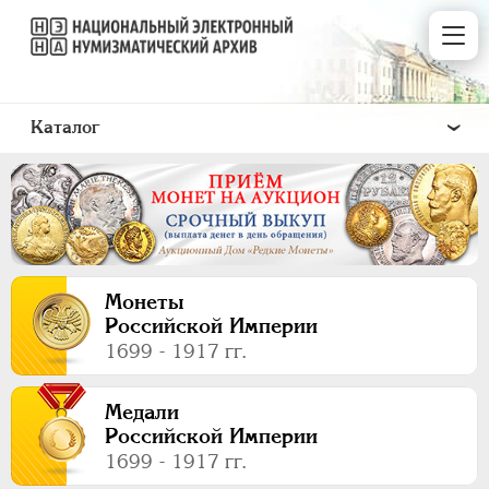
Каталог
Монеты
ПEТР I
1699 - 1725
Российской Империи
ЕКАТЕРИНА I
1725-1727
1699 - 1917 гг.
ПЕТР II
1727-1729
АННА ИОАННОВНА
1730-1740
Медали
Российской Империи
ИОАНН АНТОНОВИЧ
1740-1741
1699 - 1917 гг.
ЕЛИЗАВЕТА
1741-1762