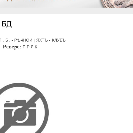
. БД
П . Б . - РѢЧНОЙ | ЯХТЪ - КЛУБЪ
Реверс:
П Р Я К