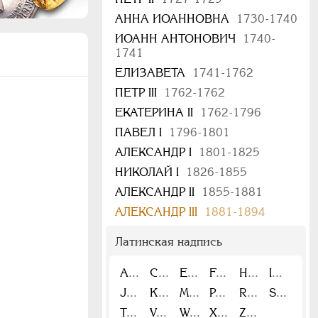
АННА ИОАННОВНА
1730-1740
ИОАНН АНТОНОВИЧ
1740-
1741
ЕЛИЗАВЕТА
1741-1762
ПЕТР III
1762-1762
ЕКАТЕРИНА II
1762-1796
ПАВЕЛ I
1796-1801
АЛЕКСАНДР I
1801-1825
НИКОЛАЙ I
1826-1855
АЛЕКСАНДР II
1855-1881
АЛЕКСАНДР III
1881-1894
Латинская надпись
A
C
E
F
H
I
J
K
M
P
R
S
T
V
W
X
Z