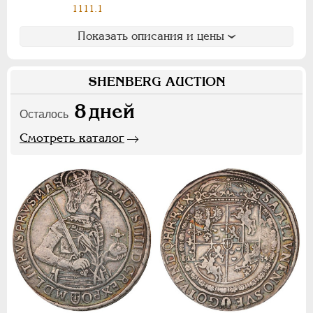
1111.1
Ф
Х
Э
Показать описания и цены
Цифры
1
2
7
SHENBERG AUCTION
8
дней
НИКОЛАЙ II
1894-1917
Осталось
СЕРИИ МЕДАЛЕЙ
1600-1881
Смотреть каталог