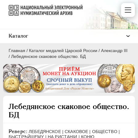
Каталог
Главная
/
Каталог медалей Царской России
/
Александр III
/
Лебедянское скаковое общество. БД
ВСЕ
ПEТР I
1699-1725
Лебедянское скаковое общество.
ЕКАТЕРИНА I
1725-1727
БД
ПЕТР II
1727-1729
АННА ИОАННОВНА
1730-1740
Реверс:
ЛЕБЕДЯНСКОЕ | СКАКОВОЕ | ОБЩЕСТВО |
ИОАНН АНТОНОВИЧ
1740-1741
БЫСТРѢЙШЕМУ | НА РИСТАНIИ | КОНЮ .