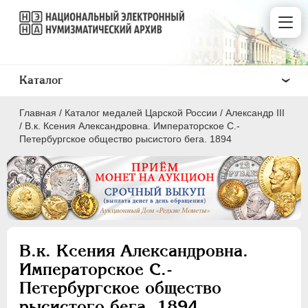
Каталог
Главная
/
Каталог медалей Царской России
/
Александр III
/
B.к. Ксения Александровна. Императорское С.-
Петербургское общество рысистого бега. 1894
ВСЕ
ПEТР I
1699-1725
ЕКАТЕРИНА I
1725-1727
B.к. Ксения Александровна.
ПЕТР II
1727-1729
Императорское С.-
АННА ИОАННОВНА
1730-1740
Петербургское общество
ИОАНН АНТОНОВИЧ
1740-1741
рысистого бега. 1894