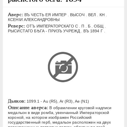
ЕЛИЗАВЕТА
1741-1762
ПЕТР III
1762-1762
Аверс:
ВЪ ЧЕСТЬ ЕЯ ИМПЕР . ВЫСОЧ . ВЕЛ . КН .
ЕКАТЕРИНА II
1762-1796
КСЕНIИ АЛЕКСАНДРОВНЫ
Реверс:
ОТЪ ИМПЕРАТОРСКАГО С . П . Б . ОБЩ .
ПАВЕЛ I
1796-1801
РЫСИСТАГО БѢГА - ПРИЗЪ УЧРЕЖД . ВЪ 1894 Г .
АЛЕКСАНДР I
1801-1825
НИКОЛАЙ I
1826-1855
АЛЕКСАНДР II
1855-1881
АЛЕКСАНДР III
1881-1894
Латинская надпись
A
C
E
F
H
I
J
K
M
P
R
S
T
V
W
X
Z
Дьяков:
1099.1 - Au (R5), Ar (R3), Ae (N1)
Русская надпись
Описание аверса:
В обрамлении круговой надписи
медальон в виде ромба, увенчанный Императорской
А
Б
В
Г
Д
Е
З
И
К
короной, на котором изображен Российский
государственный герб, медальон расположен на двух
Л
М
Н
О
П
Р
С
Т
У
перекрещенных лавровых ветках, обвитых по всей