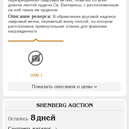
Ф
Х
Э
длинне лентой ордена Св. Екатерины, с расположенным
на ней таким же орденом
Описание реверса:
В обрамлении круговой надписи
Цифры
лавровый венок, перевитый внизу лентой, на котором
расположена прямоугольная планка для фамилии
1
2
7
награжденного
НИКОЛАЙ II
1894-1917
СЕРИИ МЕДАЛЕЙ
1600-1881
1099.1
Показать описания и цены
SHENBERG AUCTION
8
дней
Осталось
Смотреть каталог