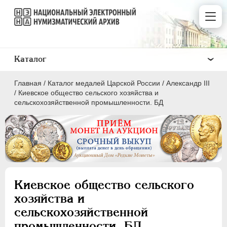
Каталог
Главная
/
Каталог медалей Царской России
/
Александр III
/
Киевское общество сельского хозяйства и
сельскохозяйственной промышленности. БД
ВСЕ
ПEТР I
1699-1725
ЕКАТЕРИНА I
1725-1727
Киевское общество сельского
ПЕТР II
1727-1729
хозяйства и
АННА ИОАННОВНА
1730-1740
сельскохозяйственной
ИОАНН АНТОНОВИЧ
1740-1741
промышленности. БД