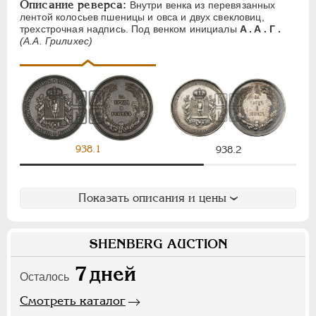
Описание реверса:
Внутри венка из перевязанных
Ф
Х
Э
лентой колосьев пшеницы и овса и двух свекловиц,
трехстрочная надпись. Под венком инициалы
A . A . Г .
(А.А. Грилихес)
Цифры
1
2
7
НИКОЛАЙ II
1894-1917
СЕРИИ МЕДАЛЕЙ
1600-1881
938.1
938.2
Показать описания и цены
SHENBERG AUCTION
7
дней
Осталось
Смотреть каталог