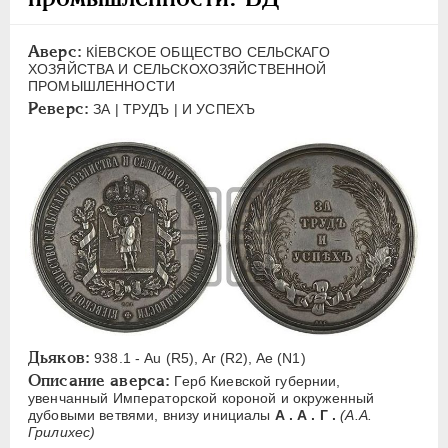
ЕЛИЗАВЕТА
1741-1762
ПЕТР III
1762-1762
Аверс:
КİEBCKOE ОБЩЕСТВО СЕЛЬСКАГО
ЕКАТЕРИНА II
1762-1796
ХОЗЯЙСТВА И СЕЛЬСКОХОЗЯЙСТВЕННОЙ
ПРОМЫШЛЕННОСТИ
ПАВЕЛ I
1796-1801
Реверс:
ЗА | ТРУДЪ | И УСПЕХЪ
АЛЕКСАНДР I
1801-1825
НИКОЛАЙ I
1826-1855
АЛЕКСАНДР II
1855-1881
АЛЕКСАНДР III
1881-1894
Латинская надпись
A
C
E
F
H
I
J
K
M
P
R
S
T
V
W
X
Z
Дьяков:
938.1 - Au (R5), Ar (R2), Ae (N1)
Русская надпись
Описание аверса:
Герб Киевской губернии,
увенчанный Императорской короной и окруженный
А
Б
В
Г
Д
Е
З
И
К
дубовыми ветвями, внизу инициалы
А . А . Г .
(А.А.
Грилихес)
Л
М
Н
О
П
Р
С
Т
У