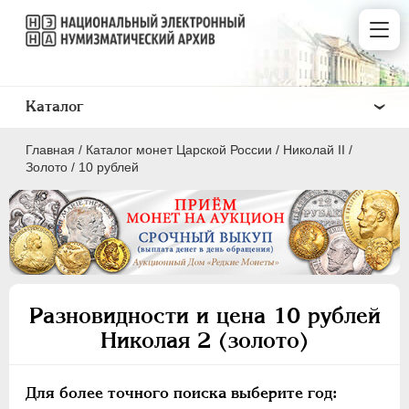
Каталог
Главная
/
Каталог монет Царской России
/
Николай II
/
Золото
/
10 рублей
ПEТР I
1699 - 1725
ЕКАТЕРИНА I
1725-1727
Разновидности и цена 10 рублей
ПЕТР II
1727-1729
Николая 2 (золото)
АННА ИОАННОВНА
1730-1740
ИОАНН АНТОНОВИЧ
1740-1741
Для более точного поиска выберите год:
ЕЛИЗАВЕТА
1741-1762