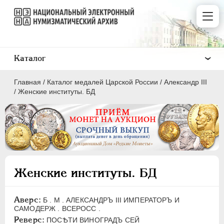
Каталог
Главная
/
Каталог медалей Царской России
/
Александр III
/
Женские институты. БД
ВСЕ
ПEТР I
1699-1725
Женские институты. БД
ЕКАТЕРИНА I
1725-1727
ПЕТР II
1727-1729
Аверс:
Б . М . АЛЕКСАНДРЪ III ИМПЕРАТОРЪ И
АННА ИОАННОВНА
1730-1740
САМОДЕРЖ . ВСЕРОСС .
ИОАНН АНТОНОВИЧ
1740-1741
Реверс:
ПОСѢТИ ВИНОГРАДЪ СЕЙ