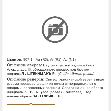
ЕЛИЗАВЕТА
1741-1762
ПЕТР III
1762-1762
ЕКАТЕРИНА II
1762-1796
ПАВЕЛ I
1796-1801
АЛЕКСАНДР I
1801-1825
НИКОЛАЙ I
1826-1855
АЛЕКСАНДР II
1855-1881
АЛЕКСАНДР III
1881-1894
Дьяков:
907.1 - Au (R3), Ar (R1), Ae (N1)
Латинская надпись
Описание аверса:
Внутри круговой надписи бюст
Александра III, обращенного вправо, под бюстом
A
C
E
F
H
I
J
K
M
подпись
Л . ШТЕЙНМАНЪ Р .
(Л. Штейнман резал)
P
R
S
T
V
W
X
Z
Описание реверса:
Символ христианской веры- в виде
восьми произрастающих из почвы виноградных лоз с
плодами, освещенных солнцем. Справа на линии обреза
Русская надпись
инициалы
К . В . А .
(Копировал В. Алексеев)
. Под
линией обреза
ЗА ОТЛИЧIЕ | 18
А
Б
В
Г
Д
Е
З
И
К
Л
М
Н
О
П
Р
С
Т
У