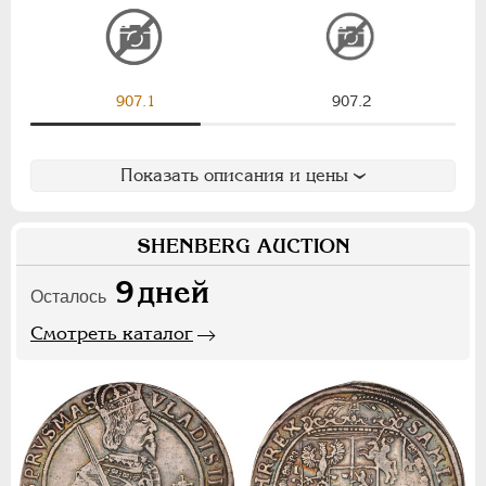
Ф
Х
Э
Цифры
907.1
907.2
1
2
7
НИКОЛАЙ II
1894-1917
Показать описания и цены
СЕРИИ МЕДАЛЕЙ
1600-1881
SHENBERG AUCTION
9
дней
Осталось
Смотреть каталог