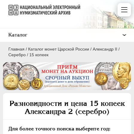
Каталог
Главная
/
Каталог монет Царской России
/
Александр II
/
Серебро
/
15 копеек
ПEТР I
1699 - 1725
ЕКАТЕРИНА I
1725-1727
Разновидности и цена 15 копеек
ПЕТР II
1727-1729
Александра 2 (серебро)
АННА ИОАННОВНА
1730-1740
ИОАНН АНТОНОВИЧ
1740-1741
Для более точного поиска выберите год:
ЕЛИЗАВЕТА
1741-1762