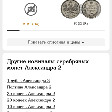
Медь
Памятные и донативные
Пробные
#182 (R)
#181 (Un)
Для Финляндии
АЛЕКСАНДР III
1881-1894
Показать описания и цены
НИКОЛАЙ II
1894-1917
ВРЕМЕННОЕ ПРАВ.
1917-1918
ИНОСТРАННЫЕ
1768-1918
Другие номиналы серебряных
монет Александра 2
1 рубль Александра 2
Полтина Александра 2
25 копеек Александра 2
20 копеек Александра 2
10 копеек Александра 2