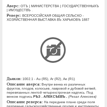
ЕЛИЗАВЕТА
1741-1762
Аверс:
ОТЪ | МИНИСТЕРСТВА | ГОСУДАРСТВЕННЫХЪ
ПЕТР III
1762-1762
| ИМУЩЕСТВЪ .
Реверс:
ЕКАТЕРИНА II
1762-1796
ВСЕРОССIЙСКАЯ ОБЩАЯ СЕЛЬСКО -
ХОЗЯЙСТВЕННАЯ ВЫСТАВКА ВЪ ХАРЬКОВѢ 1887
ПАВЕЛ I
1796-1801
АЛЕКСАНДР I
1801-1825
НИКОЛАЙ I
1826-1855
АЛЕКСАНДР II
1855-1881
АЛЕКСАНДР III
1881-1894
Латинская надпись
A
C
E
F
H
I
J
K
M
P
R
S
T
V
W
X
Z
Дьяков:
1002.1 - Au (R5), Ar (R2), Ae (R1)
Описание аверса:
Внутри венка из различных
Русская надпись
фруктов, плодов, колосьев, лавровой и дубовой ветвей,
перевязанных лентой четырехстрочная надпись. Под
венком подпись
РѢЗ . АЛЕКСѢЕВЪ .
(Резал Алексеев)
А
Б
В
Г
Д
Е
З
И
К
Описание реверса:
На переднем плане среди поля
Л
М
Н
О
П
Р
С
Т
У
различные сельскохозяйственные орудия и инструменты,