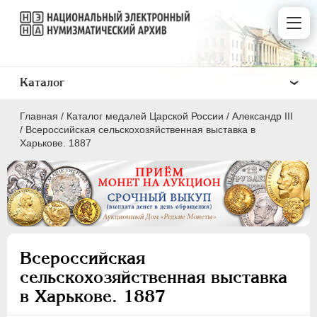
Каталог
Главная
/
Каталог медалей Царской России
/
Александр III
/
Всероссийская сельскохозяйственная выставка в
Харькове. 1887
ВСЕ
ПEТР I
1699-1725
ЕКАТЕРИНА I
1725-1727
Всероссийская
ПЕТР II
1727-1729
сельскохозяйственная выставка
АННА ИОАННОВНА
1730-1740
в Харькове. 1887
ИОАНН АНТОНОВИЧ
1740-1741