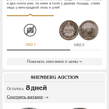
и два снопа ржи, за ними в поле у дерева лошадь, слева
Ф
Х
Э
овца у виноградной лозы и улей
Цифры
1
2
7
НИКОЛАЙ II
1894-1917
1002.1
1002.2
СЕРИИ МЕДАЛЕЙ
1600-1881
Показать описания и цены
SHENBERG AUCTION
8
дней
Осталось
Смотреть каталог