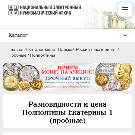
Каталог
Главная
/
Каталог монет Царской России
/
Екатерина I
/
Пробные
/
Полполтины
ПEТР I
1699 - 1725
ЕКАТЕРИНА I
1725-1727
Разновидности и цена
Золото
Полполтины Екатерины 1
Серебро
(пробные)
Медь
Медные платы