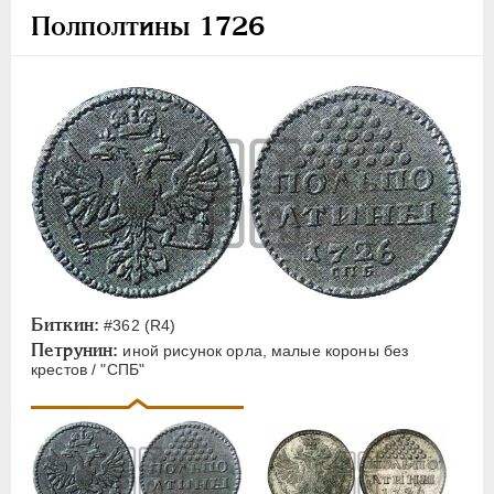
Полполтины 1726
Пробные
2 рубля
Полполтины
Гривенник
Гривна
3 копейки
2 копейки
1 копейка
Полушка
1 грош
Биткин:
#362 (R4)
Медные платы
Петрунин:
иной рисунок орла, малые короны без
крестов / "СПБ"
ПЕТР II
1727-1729
АННА ИОАННОВНА
1730-1740
ИОАНН АНТОНОВИЧ
1740-1741