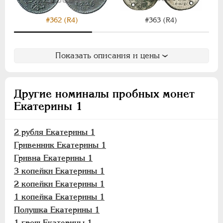
ЕЛИЗАВЕТА
1741-1762
ПЕТР III
1762-1762
#362 (R4)
#363 (R4)
ЕКАТЕРИНА II
1762-1796
ПАВЕЛ I
1796-1801
Показать описания и цены
АЛЕКСАНДР I
1801-1825
НИКОЛАЙ I
1826-1855
АЛЕКСАНДР II
1855-1881
Другие номиналы пробных монет
АЛЕКСАНДР III
1881-1894
Екатерины 1
НИКОЛАЙ II
1894-1917
ВРЕМЕННОЕ ПРАВ.
1917-1918
2 рубля Екатерины 1
ИНОСТРАННЫЕ
1768-1918
Гривенник Екатерины 1
Гривна Екатерины 1
3 копейки Екатерины 1
2 копейки Екатерины 1
1 копейка Екатерины 1
Полушка Екатерины 1
1 грош Екатерины 1