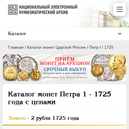
Каталог
Главная
/
Каталог монет Царской России
/
Пeтр I
/
1725
ПEТР I
1699 - 1725
ЕКАТЕРИНА I
1725-1727
Каталог монет Петра 1 - 1725
ПЕТР II
1727-1729
года с ценами
АННА ИОАННОВНА
1730-1740
ИОАНН АНТОНОВИЧ
1740-1741
Золото
- 2 рубля 1725 года
ЕЛИЗАВЕТА
1741-1762