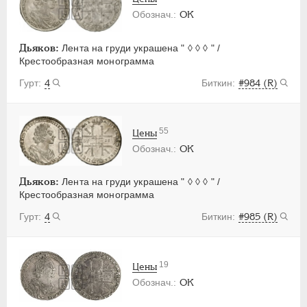
OK
Дьяков:
Лента на груди украшена " ◊ ◊ ◊ " /
Крестообразная монограмма
4
#984 (R)
55
Цены
OK
Дьяков:
Лента на груди украшена " ◊ ◊ ◊ " /
Крестообразная монограмма
4
#985 (R)
19
Цены
OK