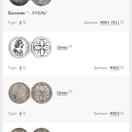
Биткин:
"...РУБЛЬ"
4
#961 (R1)
41
Цены
4
#962
20
Цены
4
#963