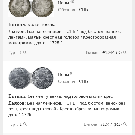
49
Цены
СПБ
Биткин:
малая голова
Дьяков:
Без наплечников, " СПБ " под бюстом, венок с
лентами, малый крест над головой / Крестообразная
монограмма, дата " 1725 "
1
#1344 (R)
0
Цены
СПБ
Биткин:
без лент у венка, над головой малый крест
Дьяков:
Без наплечников, " СПБ " под бюстом, венок без
лент, крест над головой / Крестообразная монограмма,
дата " 1725 "
1
#1347 (R1)