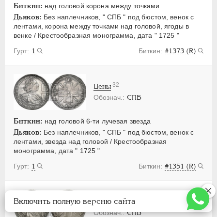
Биткин:
над головой корона между точками
Дьяков:
Без наплечников, " СПБ " под бюстом, венок с
лентами, корона между точками над головой, ягоды в
венке / Крестообразная монограмма, дата " 1725 "
1
#1373 (R)
32
Цены
СПБ
Биткин:
над головой 6-ти лучевая звезда
Дьяков:
Без наплечников, " СПБ " под бюстом, венок с
лентами, звезда над головой / Крестообразная
монограмма, дата " 1725 "
1
#1351 (R)
Включить полную версию сайта
31
Цены
СПБ