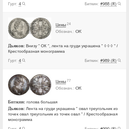
4
#988 (R)
24
Цены
OK
Дьяков:
Внизу " ОК ", лента на груди украшена " ◊ ◊ ◊ " /
Крестообразная монограмма
4
#989 (R)
77
Цены
OK
Биткин:
голова большая
Дьяков:
Лента на груди украшена " овал треугольник из
точек овал треугольник из точек овал " / Крестообразная
монограмма
4
#990 (R)