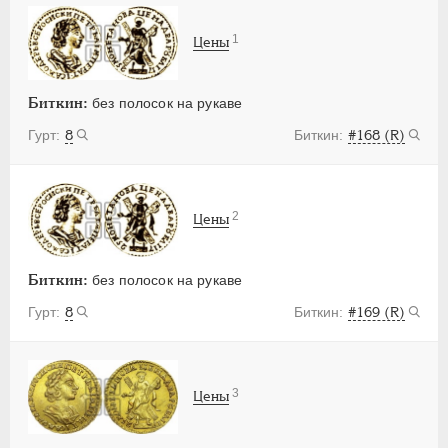
ПЕТР III
1762-1762
ЕКАТЕРИНА II
1762-1796
1
Цены
ПАВЕЛ I
1796-1801
АЛЕКСАНДР I
1801-1825
Биткин:
без полосок на рукаве
НИКОЛАЙ I
1826-1855
8
#168 (R)
АЛЕКСАНДР II
1855-1881
АЛЕКСАНДР III
1881-1894
НИКОЛАЙ II
1894-1917
2
Цены
ВРЕМЕННОЕ ПРАВ.
1917-1918
ИНОСТРАННЫЕ
1768-1918
Биткин:
без полосок на рукаве
8
#169 (R)
3
Цены