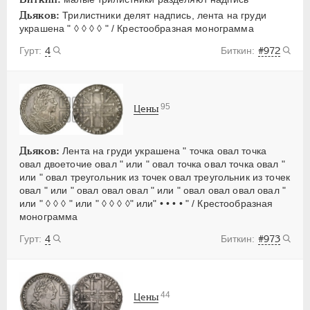
Дьяков:
Трилистники делят надпись, лента на груди
украшена " ◊ ◊ ◊ ◊ " / Крестообразная монограмма
4
#972
95
Цены
Дьяков:
Лента на груди украшена " точка овал точка
овал двоеточие овал " или " овал точка овал точка овал "
или " овал треугольник из точек овал треугольник из точек
овал " или " овал овал овал " или " овал овал овал овал "
или " ◊ ◊ ◊ " или " ◊ ◊ ◊ ◊" или" • • • • " / Крестообразная
монограмма
4
#973
44
Цены