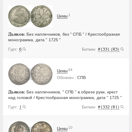
1
Цены
Дьяков:
Без наплечников, без " СПБ " / Крестообразная
монограмма, дата " 1725 "
6
#1331 (R3)
64
Цены
СПБ
Дьяков:
Без наплечников, " СПБ " в обрезе руки, крест
над головой / Крестообразная монограмма, дата " 1725 "
1
#1332 (R1)
10
Цены