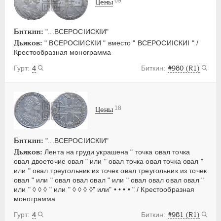
69
Цены
Биткин:
"...ВСЕРОСIИСКIИ"
Дьяков:
" ВСЕРОСIИСКIИ " вместо " ВСЕРОСИIСКИI " /
Крестообразная монограмма
4
#980 (R1)
18
Цены
Биткин:
"...ВСЕРОСIИСКIИ"
Дьяков:
Лента на груди украшена " точка овал точка
овал двоеточие овал " или " овал точка овал точка овал "
или " овал треугольник из точек овал треугольник из точек
овал " или " овал овал овал " или " овал овал овал овал "
или " ◊ ◊ ◊ " или " ◊ ◊ ◊ ◊" или" • • • • " / Крестообразная
монограмма
4
#981 (R1)