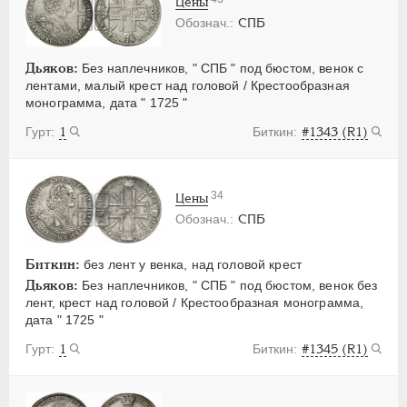
Цены
СПБ
Дьяков:
Без наплечников, " СПБ " под бюстом, венок с
лентами, малый крест над головой / Крестообразная
монограмма, дата " 1725 "
1
#1343 (R1)
34
Цены
СПБ
Биткин:
без лент у венка, над головой крест
Дьяков:
Без наплечников, " СПБ " под бюстом, венок без
лент, крест над головой / Крестообразная монограмма,
дата " 1725 "
1
#1345 (R1)