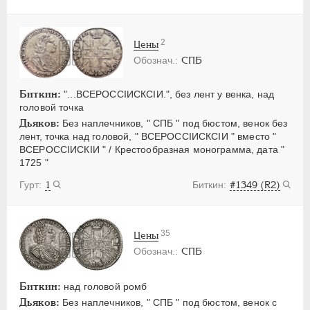
2
Цены
СПБ
Биткин:
"...ВСЕРОССIИСКСIИ.", без лент у венка, над
головой точка
Дьяков:
Без наплечников, " СПБ " под бюстом, венок без
лент, точка над головой, " ВСЕРОССIИСКСIИ " вместо "
ВСЕРОССIИСКIИ " / Крестообразная монограмма, дата "
1725 "
1
#1349 (R2)
35
Цены
СПБ
Биткин:
над головой ромб
Дьяков:
Без наплечников, " СПБ " под бюстом, венок с