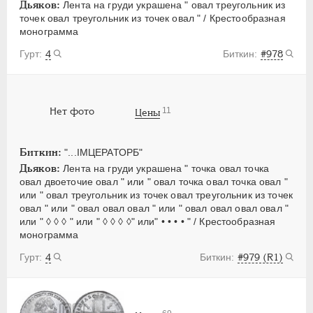
Дьяков:
Лента на груди украшена " овал треугольник из
точек овал треугольник из точек овал " / Крестообразная
монограмма
4
#978
11
Нет фото
Цены
Биткин:
"...IМЦЕРАТОРБ"
Дьяков:
Лента на груди украшена " точка овал точка
овал двоеточие овал " или " овал точка овал точка овал "
или " овал треугольник из точек овал треугольник из точек
овал " или " овал овал овал " или " овал овал овал овал "
или " ◊ ◊ ◊ " или " ◊ ◊ ◊ ◊" или" • • • • " / Крестообразная
монограмма
4
#979 (R1)