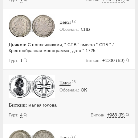
12
Цены
СПВ
Дьяков:
С наплечниками, " СПВ " вместо " СПБ " /
Крестообразная монограмма, дата " 1725 "
1
#1330 (R3)
26
Цены
OK
Биткин:
малая голова
4
#983 (R)
37
Цены