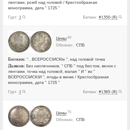
лентами, ромб над головой / Крестообразная
монограмма, дата " 1725 "
1
#1350 (R)
40
Цены
СПБ
Биткин:
"...ВСЕРОССIИСКIи.", над головой точка
Дьяков:
Без наплечников, " СПБ " под бюстом, венок с
лентами, точка над головой, малая " И " во "
ВСЕРОССIИСКIИ ", ягоды в венке / Крестообразная
монограмма, дата " 1725 "
1
#1365 (R)
75
Цены
СПБ