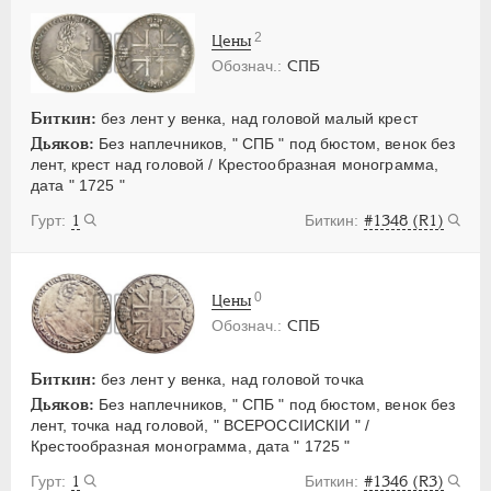
2
Цены
СПБ
Биткин:
без лент у венка, над головой малый крест
Дьяков:
Без наплечников, " СПБ " под бюстом, венок без
лент, крест над головой / Крестообразная монограмма,
дата " 1725 "
1
#1348 (R1)
0
Цены
СПБ
Биткин:
без лент у венка, над головой точка
Дьяков:
Без наплечников, " СПБ " под бюстом, венок без
лент, точка над головой, " ВСЕРОССIИСКIИ " /
Крестообразная монограмма, дата " 1725 "
1
#1346 (R3)