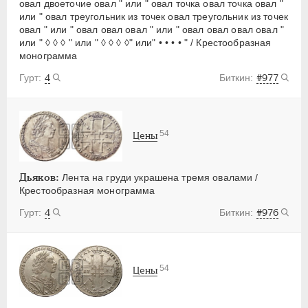
овал двоеточие овал " или " овал точка овал точка овал "
или " овал треугольник из точек овал треугольник из точек
овал " или " овал овал овал " или " овал овал овал овал "
или " ◊ ◊ ◊ " или " ◊ ◊ ◊ ◊" или" • • • • " / Крестообразная
монограмма
4
#977
54
Цены
Дьяков:
Лента на груди украшена тремя овалами /
Крестообразная монограмма
4
#976
54
Цены