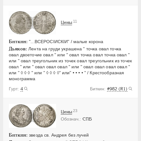
11
Цены
Биткин:
"...ВСЕРОСIИСКIИ" / малые корона
Дьяков:
Лента на груди украшена " точка овал точка
овал двоеточие овал " или " овал точка овал точка овал "
или " овал треугольник из точек овал треугольник из точек
овал " или " овал овал овал " или " овал овал овал овал "
или " ◊ ◊ ◊ " или " ◊ ◊ ◊ ◊" или" • • • • " / Крестообразная
монограмма
4
#982 (R1)
23
Цены
СПБ
Биткин:
звезда св. Андрея без лучей