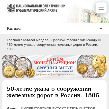
Каталог
Главная
/
Каталог медалей Царской России
/
Александр III
/
50-летие указа о сооружении железных дорог в России.
1886
ВСЕ
ПEТР I
1699-1725
ЕКАТЕРИНА I
1725-1727
50-летие указа о сооружении
ПЕТР II
1727-1729
железных дорог в России. 1886
АННА ИОАННОВНА
1730-1740
ИОАНН АНТОНОВИЧ
1740-1741
Аверс:
ИМПЕРАТОРСКОЕ РУССКОЕ ТЕХНИЧЕСКОЕ