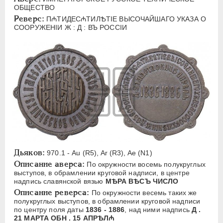
ЕЛИЗАВЕТА
1741-1762
ОБЩЕСТВО
Реверс:
ПЕТР III
1762-1762
П₼ТИДЕС₼ТИЛѢТIЕ ВЫСОЧАЙШАГО УКАЗА О
СООРУЖЕНIИ Ж : Д : ВЪ РОССIИ
ЕКАТЕРИНА II
1762-1796
ПАВЕЛ I
1796-1801
АЛЕКСАНДР I
1801-1825
НИКОЛАЙ I
1826-1855
АЛЕКСАНДР II
1855-1881
АЛЕКСАНДР III
1881-1894
Латинская надпись
A
C
E
F
H
I
J
K
M
Дьяков:
970.1 - Au (R5), Ar (R3), Ae (N1)
P
R
S
T
V
W
X
Z
Описание аверса:
По окружности восемь полукруглых
выступов, в обрамлении круговой надписи, в центре
Русская надпись
надпись славянской вязью
МѢРА ВѢСЪ ЧИСЛО
Описание реверса:
По окружности весемь таких же
полукруглых выступов, в обрамлении круговой надписи
А
Б
В
Г
Д
Е
З
И
К
по центру поля даты
1836 - 1886
, над ними надпись
Д .
Л
М
Н
О
П
Р
С
Т
У
21 МАРТА ОБН . 15 АПРѢЛ₼