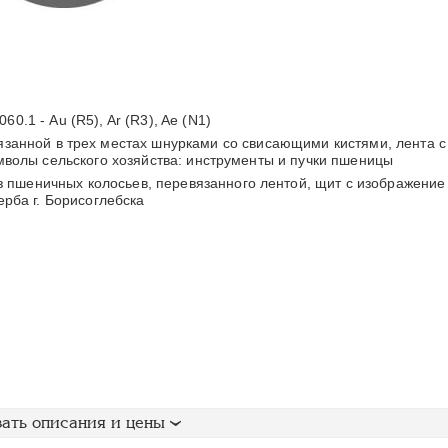
060.1 - Au (R5), Ar (R3), Ae (N1)
занной в трех местах шнурками со свисающими кистями, лента с
мволы сельского хозяйства: инструменты и пучки пшеницы
 пшеничных колосьев, перевязанного лентой, щит с изображение
ерба г. Борисоглебска
ать описания и цены