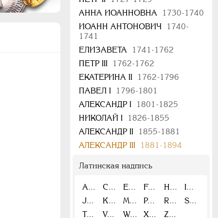
АННА ИОАННОВНА
1730-1740
ИОАНН АНТОНОВИЧ
1740-
1741
ЕЛИЗАВЕТА
1741-1762
ПЕТР III
1762-1762
ЕКАТЕРИНА II
1762-1796
ПАВЕЛ I
1796-1801
АЛЕКСАНДР I
1801-1825
НИКОЛАЙ I
1826-1855
АЛЕКСАНДР II
1855-1881
АЛЕКСАНДР III
1881-1894
Латинская надпись
A
C
E
F
H
I
J
K
M
P
R
S
T
V
W
X
Z