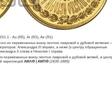
031.1 - Au (R5), Ar (R3), Ae (R1)
ного из перевязанных внизу лентою лавровой и дубовой ветвями 
аторов: Александра III вправо, а ниже (к центру обращенные
ксандра II слева и Николая I справа
з перевязанных внизу лентою лавровой и дубовой ветвей, в цент
ой кириллицей
AWΛꝊ | AWПꝊ
(1839-1889)