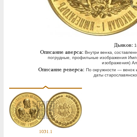
Дьяков:
1
Описание аверса:
Внутри венка, составлен
погрудные, профильные изображения Импер
изображения) Але
Описание реверса:
По окружности — венок и
даты старославянск
1031.1