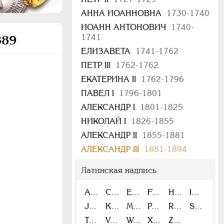
АННА ИОАННОВНА
1730-1740
ИОАНН АНТОНОВИЧ
1740-
1741
889
ЕЛИЗАВЕТА
1741-1762
ПЕТР III
1762-1762
ЕКАТЕРИНА II
1762-1796
ПАВЕЛ I
1796-1801
АЛЕКСАНДР I
1801-1825
НИКОЛАЙ I
1826-1855
АЛЕКСАНДР II
1855-1881
АЛЕКСАНДР III
1881-1894
Латинская надпись
A
C
E
F
H
I
J
K
M
P
R
S
T
V
W
X
Z