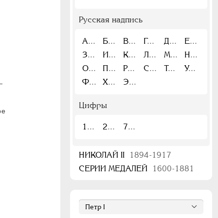
Русская надпись
А
Б
В
Г
Д
Е
З
И
К
Л
М
Н
О
П
Р
С
Т
У
Ф
Х
Э
—
Цифры
ре
1
2
7
НИКОЛАЙ II
1894-1917
СЕРИИ МЕДАЛЕЙ
1600-1881