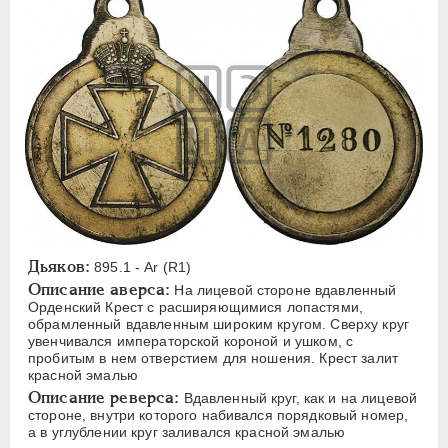
ЕЛИЗАВЕТА
1741-1762
ПЕТР III
1762-1762
ЕКАТЕРИНА II
1762-1796
ПАВЕЛ I
1796-1801
АЛЕКСАНДР I
1801-1825
НИКОЛАЙ I
1826-1855
АЛЕКСАНДР II
1855-1881
АЛЕКСАНДР III
1881-1894
Латинская надпись
Дьяков:
895.1 - Ar (R1)
A
C
E
F
H
I
J
K
M
Описание аверса:
На лицевой стороне вдавленный
Орденский Крест с расширяющимися лопастями,
P
R
S
T
V
W
X
Z
обрамленный вдавленным широким кругом. Сверху круг
увенчивался императорской короной и ушком, с
пробитым в нем отверстием для ношения. Крест залит
Русская надпись
красной эмалью
Описание реверса:
Вдавленный круг, как и на лицевой
А
Б
В
Г
Д
Е
З
И
К
стороне, внутри которого набивался порядковый номер,
а в углублении круг заливался красной эмалью
Л
М
Н
О
П
Р
С
Т
У