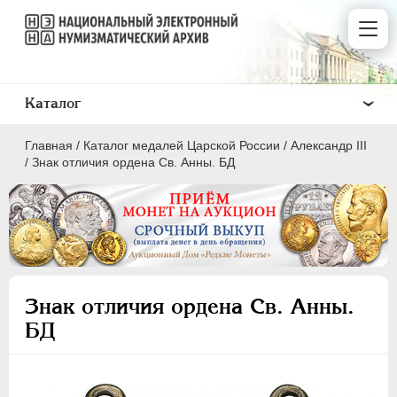
Каталог
Главная
/
Каталог медалей Царской России
/
Александр III
/
Знак отличия ордена Св. Анны. БД
ВСЕ
ПEТР I
1699-1725
Знак отличия ордена Св. Анны.
ЕКАТЕРИНА I
1725-1727
БД
ПЕТР II
1727-1729
АННА ИОАННОВНА
1730-1740
ИОАНН АНТОНОВИЧ
1740-1741