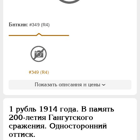
Для Финляндии
ВРЕМЕННОЕ ПРАВ.
1917-1918
Биткин:
#349 (R4)
ИНОСТРАННЫЕ
1768-1918
#349 (R4)
Показать описания и цены
1 рубль 1914 года. В память
200-летия Гангутского
сражения. Односторонний
оттиск.