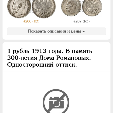
15 рублей
10 рублей
5 рублей
#206 (R3)
#207 (R3)
1 рубль
50 копеек
Показать описания и цены
25 копеек
20 копеек
1 рубль 1913 года. В память
15 копеек
300-летия Дома Романовых.
10 копеек
Односторонний оттиск.
5 копеек
3 копейки
2 копейки
1 копейка
1/2 копейки
1/4 копейки
Памятные и донативные