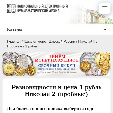
Каталог
Главная
/
Каталог монет Царской России
/
Николай II
/
Пробные
/
1 рубль
ПEТР I
1699 - 1725
ЕКАТЕРИНА I
1725-1727
Разновидности и цена 1 рубль
ПЕТР II
1727-1729
Николая 2 (пробные)
АННА ИОАННОВНА
1730-1740
ИОАНН АНТОНОВИЧ
1740-1741
Для более точного поиска выберите год:
ЕЛИЗАВЕТА
1741-1762