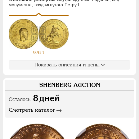
Ф
Х
Э
монумента, воздвигнутого Петру I
Цифры
1
2
7
НИКОЛАЙ II
1894-1917
978.1
СЕРИИ МЕДАЛЕЙ
1600-1881
Показать описания и цены
SHENBERG AUCTION
8
дней
Осталось
Смотреть каталог