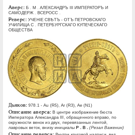
ЕЛИЗАВЕТА
1741-1762
Аверс:
Б . М . АЛЕКСАНДРЪ III ИМПЕРАТОРЪ И
ПЕТР III
1762-1762
САМОДЕРЖ . ВСЕРОСС .
Реверс:
ЕКАТЕРИНА II
1762-1796
УЧЕНIЕ СВѢТЪ - ОТЪ ПЕТРОВСКАГО
УЧИЛИЩА С . ПЕТЕРБУРГСКАГО КУПЕЧЕСКАГО
ПАВЕЛ I
1796-1801
ОБЩЕСТВА
АЛЕКСАНДР I
1801-1825
НИКОЛАЙ I
1826-1855
АЛЕКСАНДР II
1855-1881
АЛЕКСАНДР III
1881-1894
Латинская надпись
A
C
E
F
H
I
J
K
M
P
R
S
T
V
W
X
Z
Дьяков:
978.1 - Au (R5), Ar (R3), Ae (N1)
Русская надпись
Описание аверса:
В центре изображение бюста
Императора Александра III, обращенного вправо, по
окружности венок из двух, перевязанных лентой,
А
Б
В
Г
Д
Е
З
И
К
лавровых веток, внизу инициалы
P . В .
(Резал Важенин)
Л
М
Н
О
П
Р
С
Т
У
Описание реверса:
Внутри круговой надписи, вид