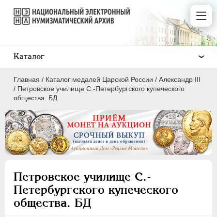
Каталог
Главная
/
Каталог медалей Царской России
/
Александр III
/
Петровское училище С.-Петербургского купеческого
общества. БД
ВСЕ
ПEТР I
1699-1725
ЕКАТЕРИНА I
1725-1727
Петровское училище С.-
ПЕТР II
1727-1729
Петербургского купеческого
АННА ИОАННОВНА
1730-1740
общества. БД
ИОАНН АНТОНОВИЧ
1740-1741