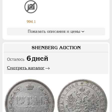
Ф
Х
Э
Цифры
994.1
1
2
7
Показать описания и цены
НИКОЛАЙ II
1894-1917
СЕРИИ МЕДАЛЕЙ
1600-1881
SHENBERG AUCTION
6
дней
Осталось
Смотреть каталог