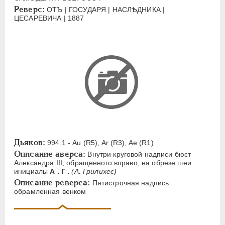
ЕЛИЗАВЕТА
1741-1762
Реверс:
ОТЪ | ГОСУДАРЯ | НАСЛѢДНИКА |
ЦЕСАРЕВИЧА | 1887
ПЕТР III
1762-1762
ЕКАТЕРИНА II
1762-1796
ПАВЕЛ I
1796-1801
АЛЕКСАНДР I
1801-1825
НИКОЛАЙ I
1826-1855
АЛЕКСАНДР II
1855-1881
АЛЕКСАНДР III
1881-1894
Латинская надпись
Дьяков:
994.1 - Au (R5), Ar (R3), Ae (R1)
A
C
E
F
H
I
J
K
M
Описание аверса:
Внутри круговой надписи бюст
P
R
S
T
V
W
X
Z
Александра III, обращенного вправо, на обрезе шеи
инициалы
А . Г .
(А. Грилихес)
Описание реверса:
Русская надпись
Пятистрочная надпись
обрамленная венком
А
Б
В
Г
Д
Е
З
И
К
Л
М
Н
О
П
Р
С
Т
У