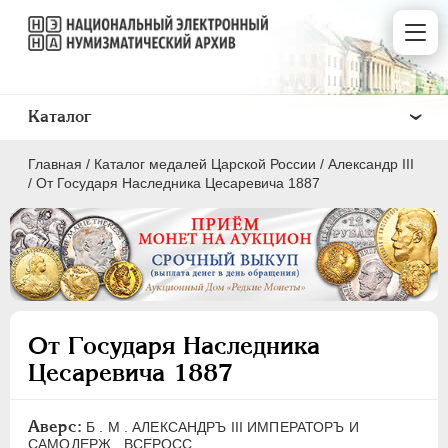
Каталог
Главная
/
Каталог медалей Царской России
/
Александр III
/
От Государя Наследника Цесаревича 1887
ВСЕ
ПEТР I
1699-1725
От Государя Наследника
ЕКАТЕРИНА I
1725-1727
Цесаревича 1887
ПЕТР II
1727-1729
АННА ИОАННОВНА
1730-1740
Аверс:
Б . М . АЛЕКСАНДРЪ III ИМПЕРАТОРЪ И
ИОАНН АНТОНОВИЧ
1740-1741
САМОДЕРЖ . ВСЕРОСС .