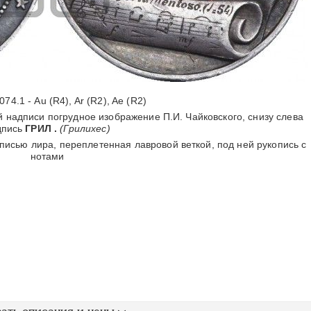
074.1 - Au (R4), Ar (R2), Ae (R2)
 надписи погрудное изображение П.И. Чайковского, снизу слева
дпись
ГРИЛ .
(Грилихес)
писью лира, переплетенная лавровой веткой, под ней рукопись с
нотами