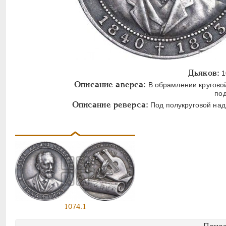
Дьяков:
1
Описание аверса:
В обрамлении круговой
по
Описание реверса:
Под полукруговой над
1074.1