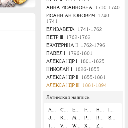
АННА ИОАННОВНА
1730-1740
ИОАНН АНТОНОВИЧ
1740-
1741
ЕЛИЗАВЕТА
1741-1762
ПЕТР III
1762-1762
ЕКАТЕРИНА II
1762-1796
ПАВЕЛ I
1796-1801
АЛЕКСАНДР I
1801-1825
НИКОЛАЙ I
1826-1855
АЛЕКСАНДР II
1855-1881
АЛЕКСАНДР III
1881-1894
Латинская надпись
A
C
E
F
H
I
J
K
M
P
R
S
T
V
W
X
Z