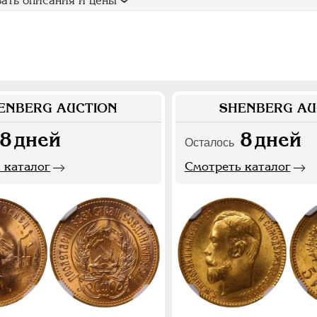
ать описания и цены
ENBERG AUCTION
SHENBERG AU
8
дней
8
дней
Осталось
 каталог
Смотреть каталог