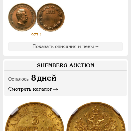
Ф
Х
Э
Цифры
1
2
7
977.1
Показать описания и цены
НИКОЛАЙ II
1894-1917
СЕРИИ МЕДАЛЕЙ
1600-1881
SHENBERG AUCTION
8
дней
Осталось
Смотреть каталог