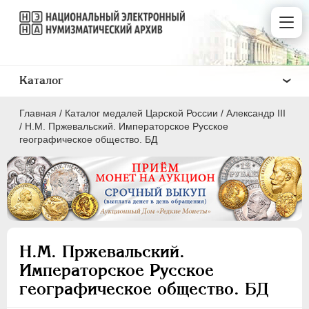
Каталог
Главная
/
Каталог медалей Царской России
/
Александр III
/
H.M. Пржевальский. Императорское Русское
географическое общество. БД
ВСЕ
ПEТР I
1699-1725
ЕКАТЕРИНА I
1725-1727
H.M. Пржевальский.
ПЕТР II
1727-1729
Императорское Русское
АННА ИОАННОВНА
1730-1740
географическое общество. БД
ИОАНН АНТОНОВИЧ
1740-1741