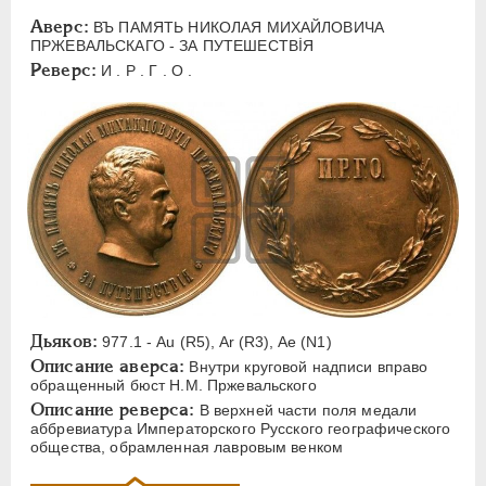
ЕЛИЗАВЕТА
1741-1762
Аверс:
ВЪ ПАМЯТЬ НИКОЛАЯ МИХАЙЛОВИЧА
ПЕТР III
1762-1762
ПРЖЕВАЛЬСКАГО - ЗА ПУТЕШЕСТВİЯ
Реверс:
ЕКАТЕРИНА II
1762-1796
И . Р . Г . О .
ПАВЕЛ I
1796-1801
АЛЕКСАНДР I
1801-1825
НИКОЛАЙ I
1826-1855
АЛЕКСАНДР II
1855-1881
АЛЕКСАНДР III
1881-1894
Латинская надпись
A
C
E
F
H
I
J
K
M
Дьяков:
P
R
S
T
V
W
X
Z
977.1 - Au (R5), Ar (R3), Ae (N1)
Описание аверса:
Внутри круговой надписи вправо
обращенный бюст H.M. Пржевальского
Русская надпись
Описание реверса:
В верхней части поля медали
аббревиатура Императорского Русского географического
А
Б
В
Г
Д
Е
З
И
К
общества, обрамленная лавровым венком
Л
М
Н
О
П
Р
С
Т
У