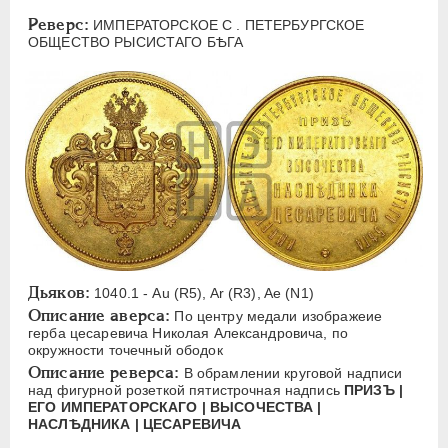
ЕЛИЗАВЕТА
1741-1762
Реверс:
ИМПЕРАТОРСКОЕ С . ПЕТЕРБУРГСКОЕ
ПЕТР III
1762-1762
ОБЩЕСТВО РЫСИСТАГО БѢГА
ЕКАТЕРИНА II
1762-1796
ПАВЕЛ I
1796-1801
АЛЕКСАНДР I
1801-1825
НИКОЛАЙ I
1826-1855
АЛЕКСАНДР II
1855-1881
АЛЕКСАНДР III
1881-1894
Латинская надпись
A
C
E
F
H
I
J
K
M
Дьяков:
1040.1 - Au (R5), Ar (R3), Ae (N1)
Описание аверса:
P
R
S
T
V
W
X
Z
По центру медали изображеие
герба цесаревича Николая Александровича, по
окружности точечный ободок
Русская надпись
Описание реверса:
В обрамлении круговой надписи
над фигурной розеткой пятистрочная надпись
ПРИЗЪ |
А
Б
В
Г
Д
Е
З
И
К
ЕГО ИМПЕРАТОРСКАГО | ВЫСОЧЕСТВА |
НАСЛѢДНИКА | ЦЕСАРЕВИЧА
Л
М
Н
О
П
Р
С
Т
У