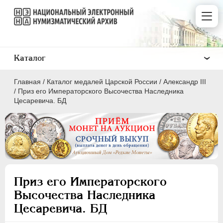
Каталог
Главная
/
Каталог медалей Царской России
/
Александр III
/
Приз eгo Императорского Высочества Наследника
Цесаревича. БД
ВСЕ
ПEТР I
1699-1725
ЕКАТЕРИНА I
1725-1727
Приз eгo Императорского
ПЕТР II
1727-1729
Высочества Наследника
АННА ИОАННОВНА
1730-1740
Цесаревича. БД
ИОАНН АНТОНОВИЧ
1740-1741