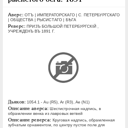
ЕЛИЗАВЕТА
1741-1762
ПЕТР III
1762-1762
Аверс:
ОТЪ | ИМПЕРАТОРСКАГО | С. ПЕТЕРБУРГСКАГО
ЕКАТЕРИНА II
1762-1796
| ОБЩЕСТВА | РЫСИСТАГО | БѢГА
Реверс:
ПРИЗЪ БОЛЬШОЙ ПЕТЕРБУРГСКIЙ ,
ПАВЕЛ I
1796-1801
УЧРЕЖДЕНЪ ВЪ 1891 Г.
АЛЕКСАНДР I
1801-1825
НИКОЛАЙ I
1826-1855
АЛЕКСАНДР II
1855-1881
АЛЕКСАНДР III
1881-1894
Латинская надпись
A
C
E
F
H
I
J
K
M
P
R
S
T
V
W
X
Z
Дьяков:
1054.1 - Au (R5), Ar (R3), Ae (N1)
Русская надпись
Описание аверса:
Шестистрочная надпись, в
обрамлении венка из лавровых ветвей
А
Б
В
Г
Д
Е
З
И
К
Описание реверса:
Круговая надпись, обрамленная
Л
М
Н
О
П
Р
С
Т
У
зубчатым орнаментом, по центру пустое поле для