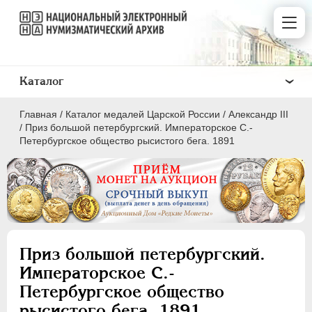
Каталог
Главная
/
Каталог медалей Царской России
/
Александр III
/
Приз большой петербургский. Императорское С.-
Петербургское общество рысистого бега. 1891
ВСЕ
ПEТР I
1699-1725
ЕКАТЕРИНА I
1725-1727
Приз большой петербургский.
ПЕТР II
1727-1729
Императорское С.-
АННА ИОАННОВНА
1730-1740
Петербургское общество
ИОАНН АНТОНОВИЧ
1740-1741
рысистого бега. 1891