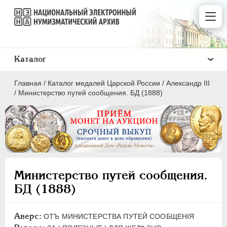
Каталог
Главная
/
Каталог медалей Царской России
/
Александр III
/
Министерство путей сообщения. БД (1888)
ВСЕ
ПEТР I
1699-1725
Министерство путей сообщения.
ЕКАТЕРИНА I
1725-1727
БД (1888)
ПЕТР II
1727-1729
АННА ИОАННОВНА
1730-1740
Аверс:
ОТЪ МИНИСТЕРСТВА ПУТЕЙ СООБЩЕНIЯ
ИОАНН АНТОНОВИЧ
1740-1741