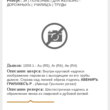
Реверс:
ЗА | ПОЛЕЗНЫЕ | ДЛЯ ЖЕЛѢЗНО -
ЕЛИЗАВЕТА
1741-1762
ДОРОЖНЫХЪ | УЧИЛИЩЪ | ТРУДЫ
ПЕТР III
1762-1762
ЕКАТЕРИНА II
1762-1796
ПАВЕЛ I
1796-1801
АЛЕКСАНДР I
1801-1825
НИКОЛАЙ I
1826-1855
АЛЕКСАНДР II
1855-1881
АЛЕКСАНДР III
1881-1894
Латинская надпись
Дьяков:
1008.1 - Au (R5), Ar (R4), Ae (R4)
A
C
E
F
H
I
J
K
M
Описание аверса:
Внутри круговой надписи
изображение паровоза с выходящим из его трубы
P
R
S
T
V
W
X
Z
дымом. Справа над линией обреза подпись
АВЕНИРЪ
ГРИЛИХЕСЪ Р .
(Авенир Грилихес резал)
Описание реверса:
Русская надпись
Шестистрочная надпись в
обрамлении венка из лавровой и дубовой ветвей
А
Б
В
Г
Д
Е
З
И
К
Л
М
Н
О
П
Р
С
Т
У